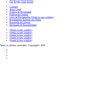
Um Toyota, Uma Árvore
Contacto
Aviso Legal
Política de Privacidade
Política de Cookies
Livro de Reclamações
(Opens in new window)
Regulamento Europeu dos Dados
Resolução de Litígios
Declaração de Acessibilidade
(Opens in new window)
(Opens in new window)
(Opens in new window)
(Opens in new window)
(Opens in new window)
Todos os direitos reservados. Copyright© 2026