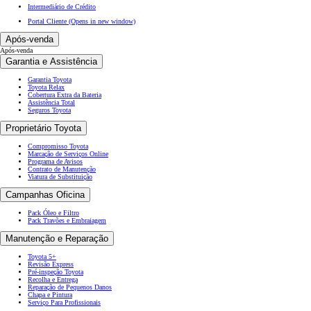
Intermediário de Crédito
Portal Cliente
(Opens in new window)
Após-venda
Após-venda
Garantia e Assistência
Garantia Toyota
Toyota Relax
Cobertura Extra da Bateria
Assistência Total
Seguros Toyota
Proprietário Toyota
Compromisso Toyota
Marcação de Serviços Online
Programa de Avisos
Contrato de Manutenção
Viatura de Substituição
Campanhas Oficina
Pack Óleo e Filtro
Pack Travões e Embraiagem
Manutenção e Reparação
Toyota 5+
Revisão Express
Pré-inspeção Toyota
Recolha e Entrega
Reparação de Pequenos Danos
Chapa e Pintura
Serviço Para Profissionais