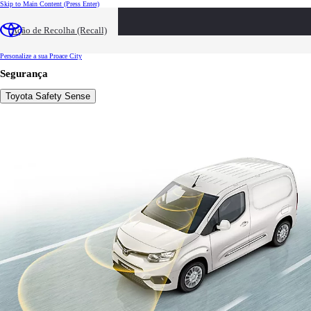
Skip to Main Content
(Press Enter)
Destaques
Preços e Promoções
Ação de Recolha (Recall)
Fiabilidade e Garantia
Personalize a sua Proace City
Personalize a sua Proace City
Segurança
Toyota Safety Sense