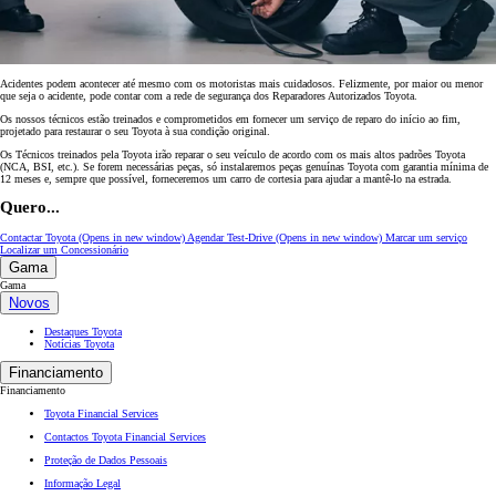
Acidentes podem acontecer até mesmo com os motoristas mais cuidadosos. Felizmente, por maior ou menor
que seja o acidente, pode contar com a rede de segurança dos Reparadores Autorizados Toyota.
Os nossos técnicos estão treinados e comprometidos em fornecer um serviço de reparo do início ao fim,
projetado para restaurar o seu Toyota à sua condição original.
Os Técnicos treinados pela Toyota irão reparar o seu veículo de acordo com os mais altos padrões Toyota
(NCA, BSI, etc.). Se forem necessárias peças, só instalaremos peças genuínas Toyota com garantia mínima de
12 meses e, sempre que possível, forneceremos um carro de cortesia para ajudar a mantê-lo na estrada.
Quero...
Contactar Toyota
(Opens in new window)
Agendar Test-Drive
(Opens in new window)
Marcar um serviço
Localizar um Concessionário
Gama
Gama
Novos
Destaques Toyota
Notícias Toyota
Financiamento
Financiamento
Toyota Financial Services
Contactos Toyota Financial Services
Proteção de Dados Pessoais
Informação Legal