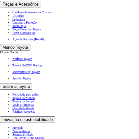
Peças e Acessórios
Catálogo de Acessórios Toyota
Utilidade
Segurança
Limpeza e Proteção
Tecnologia
Peças Genuínas Toyota
Peças Contrafeitas
Ação de Recolha (Recall)
Mundo Toyota
Mundo Toyota
Notícias Toyota
Toyota GAZOO Racing
Merchandising Toyota
Spotify Toyota
Sobre a Toyota
Felicidade para todos
Toyota no Mundo
Toyota na Europa
Visão e Filosofia
Qualidade Toyota
Fábricas europeias
Inovação e sustentabilidade
Inovação
Zero acidentes
Sustentabilidade
Um Toyota, Uma Missão