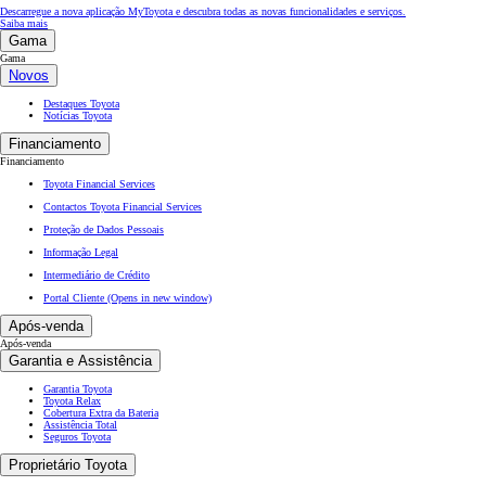
Descarregue a nova aplicação MyToyota e descubra todas as novas funcionalidades e serviços.
Saiba mais
Gama
Gama
Novos
Destaques Toyota
Notícias Toyota
Financiamento
Financiamento
Toyota Financial Services
Contactos Toyota Financial Services
Proteção de Dados Pessoais
Informação Legal
Intermediário de Crédito
Portal Cliente
(Opens in new window)
Após-venda
Após-venda
Garantia e Assistência
Garantia Toyota
Toyota Relax
Cobertura Extra da Bateria
Assistência Total
Seguros Toyota
Proprietário Toyota