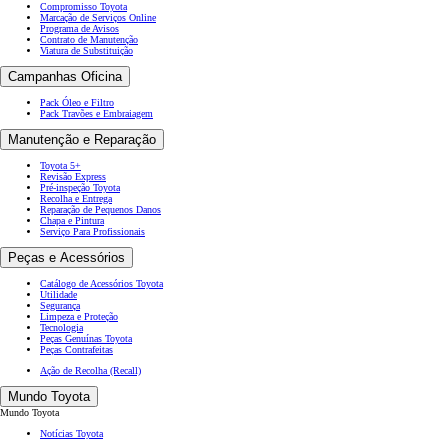
Compromisso Toyota
Marcação de Serviços Online
Programa de Avisos
Contrato de Manutenção
Viatura de Substituição
Campanhas Oficina
Pack Óleo e Filtro
Pack Travões e Embraiagem
Manutenção e Reparação
Toyota 5+
Revisão Express
Pré-inspeção Toyota
Recolha e Entrega
Reparação de Pequenos Danos
Chapa e Pintura
Serviço Para Profissionais
Peças e Acessórios
Catálogo de Acessórios Toyota
Utilidade
Segurança
Limpeza e Proteção
Tecnologia
Peças Genuínas Toyota
Peças Contrafeitas
Ação de Recolha (Recall)
Mundo Toyota
Mundo Toyota
Notícias Toyota