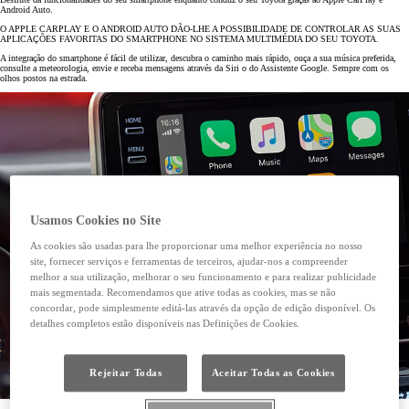
Android Auto.
O APPLE CARPLAY E O ANDROID AUTO DÃO-LHE A POSSIBILIDADE DE CONTROLAR AS SUAS
APLICAÇÕES FAVORITAS DO SMARTPHONE NO SISTEMA MULTIMÉDIA DO SEU TOYOTA.
A integração do smartphone é fácil de utilizar, descubra o caminho mais rápido, ouça a sua música preferida,
consulte a meteorologia, envie e receba mensagens através da Siri o do Assistente Google. Sempre com os
olhos postos na estrada.
Usamos Cookies no Site
As cookies são usadas para lhe proporcionar uma melhor experiência no nosso
site, fornecer serviços e ferramentas de terceiros, ajudar-nos a compreender
melhor a sua utilização, melhorar o seu funcionamento e para realizar publicidade
mais segmentada. Recomendamos que ative todas as cookies, mas se não
concordar, pode simplesmente editá-las através da opção de edição disponível. Os
detalhes completos estão disponíveis nas Definições de Cookies.
Rejeitar Todas
Aceitar Todas as Cookies