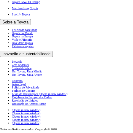
Toyota GAZOO Racing
Merchandising Toyota
Spotify Toyota
Sobre a Toyota
Felicidade para todos
Toyota no Mundo
Toyota na Europa
Visão e Filosofia
Qualidade Toyota
Fábricas europeias
Inovação e sustentabilidade
Inovação
Zero acidentes
Sustentabilidade
Um Toyota, Uma Missão
Um Toyota, Uma Árvore
Contacto
Aviso Legal
Política de Privacidade
Política de Cookies
Livro de Reclamações
(Opens in new window)
Regulamento Europeu dos Dados
Resolução de Litígios
Declaração de Acessibilidade
(Opens in new window)
(Opens in new window)
(Opens in new window)
(Opens in new window)
(Opens in new window)
Todos os direitos reservados. Copyright© 2026