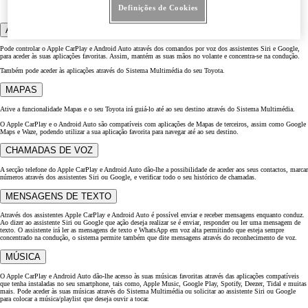
FUNCIONALIDADES APPLE CARPLAY E ANDROID AUTO
Definições de Cookies
ASSISTENTE SIRI® / GOOGLE
Pode controlar o Apple CarPlay e Android Auto através dos comandos por voz dos assistentes Siri e Google,
para aceder às suas aplicações favoritas. Assim, mantém as suas mãos no volante e concentra-se na condução.
Também pode aceder às aplicações através do Sistema Multimédia do seu Toyota.
MAPAS
Ative a funcionalidade Mapas e o seu Toyota irá guiá-lo até ao seu destino através do Sistema Multimédia.
O Apple CarPlay e o Android Auto são compatíveis com aplicações de Mapas de terceiros, assim como Google
Maps e Waze, podendo utilizar a sua aplicação favorita para navegar até ao seu destino.
CHAMADAS DE VOZ
A secção telefone do Apple CarPlay e Android Auto dão-lhe a possibilidade de aceder aos seus contactos, marcar
números através dos assistentes Siri ou Google, e verificar todo o seu histórico de chamadas.
MENSAGENS DE TEXTO
Através dos assistentes Apple CarPlay e Android Auto é possível enviar e receber mensagens enquanto conduz.
Ao dizer ao assistente Siri ou Google que ação deseja realizar se é enviar, responder ou ler uma mensagem de
texto. O assistente irá ler as mensagens de texto e WhatsApp em voz alta permitindo que esteja sempre
concentrado na condução, o sistema permite também que dite mensagens através do reconhecimento de voz.
MÚSICA
O Apple CarPlay e Android Auto dão-lhe acesso às suas músicas favoritas através das aplicações compatíveis
que tenha instaladas no seu smartphone, tais como, Apple Music, Google Play, Spotify, Deezer, Tidal e muitas
mais. Pode aceder às suas músicas através do Sistema Multimédia ou solicitar ao assistente Siri ou Google
para colocar a música/playlist que deseja ouvir a tocar.