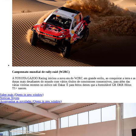
Campeonato mundial de rally-raid (W2RC)
A TOYOTA GAZOO Racing iniciou a nova era do W2RC em grande estilo, ao conquistar a terra e as
dunas mais desafiantes do mundo com vários títulos de construtores consecutivos, para além das
várias vitórias recentes no mítico rali Dakar. É para feitos destes que a formidável GR DKR Hilux
T1+ nasceu.
Saber mais
(Opens in new window)
Notícias Toyota
Acompanhar as novidades
(Opens in new window)