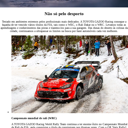
Não só pelo desporto
Testado em ambientes extremos pelos profissionais mais dedicados. A TOYOTA GAZOO Racing consegue a
façanha de ter vencido vários títulos da FIA, tais como o WEC, o Rali Dakar ou o WRC. Levamos todas as
aprendizagens e conhecimentos das pistas e trazemo-los para a sua garagem. Das dunas do deserto às colinas da
cidade, continuamos a ultrapassar os limites na busca por fazer automóveis cada vez melhores.
Campeonato mundial de rali (WRC)
A TOYOTA GAZOO Racing World Rally Team continua a ter enorme êxito no Campeonato Mundial
de Rali da FIA, após conquistar o título de construtores por diversas vezes. Com o GR Yaris Rally1,