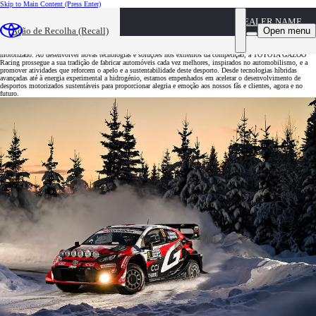
Skip to Main Content
(Press Enter)
DEALER NAME
Muito além da competição
Open menu
Ação de Recolha (Recall)
Há mais de 60 anos que desafiamos os limites dos nossos automóveis e das nossas equipas no desporto
motorizado. Ao desenvolver novas tecnologias e soluções nos extremos da competição, a TOYOTA GAZOO
Racing prossegue a sua tradição de fabricar automóveis cada vez melhores, inspirados no automobilismo, e a
promover atividades que reforcem o apelo e a sustentabilidade deste desporto. Desde tecnologias híbridas
avançadas até à energia experimental a hidrogénio, estamos empenhados em acelerar o desenvolvimento de
desportos motorizados sustentáveis para proporcionar alegria e emoção aos nossos fãs e clientes, agora e no
futuro.