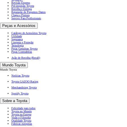
Revisão Express
Pré-inspeção Toyota
Recolha e Entrega
Reparação de Pequenos Danos
Chapa e Pintura
Serviço Para Profissionais
Peças e Acessórios
Catálogo de Acessórios Toyota
Utilidade
Segurança
Limpeza e Proteção
Tecnologia
Peças Genuínas Toyota
Peças Contrafeitas
Ação de Recolha (Recall)
Mundo Toyota
Mundo Toyota
Notícias Toyota
Toyota GAZOO Racing
Merchandising Toyota
Spotify Toyota
Sobre a Toyota
Felicidade para todos
Toyota no Mundo
Toyota na Europa
Visão e Filosofia
Qualidade Toyota
Fábricas europeias