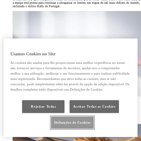
a equipa está pronta para continuar a ultrapassar os limites nas etapas de rali mais difíceis do mundo,
incluindo o mítico Rally de Portugal.
Usamos Cookies no Site
As cookies são usadas para lhe proporcionar uma melhor experiência no nosso
site, fornecer serviços e ferramentas de terceiros, ajudar-nos a compreender
melhor a sua utilização, melhorar o seu funcionamento e para realizar publicidade
mais segmentada. Recomendamos que ative todas as cookies, mas se não
concordar, pode simplesmente editá-las através da opção de edição disponível. Os
detalhes completos estão disponíveis nas Definições de Cookies.
Campeonato mundial de endurance (WEC)
Rejeitar Todas
Aceitar Todas as Cookies
Depois de conquistar a histórica quinta vitória consecutiva nas 24 Horas de Le Mans e se tornar
campeã por diversas vezes, a TOYOTA GAZOO Racing continua a inovar na eletrificação e a
aprimorar o desempenho do recordista GR010 Hybrid, pronto para desafios épicos que testam os
limites da resistência mecânica e humana.
Definições de Cookies