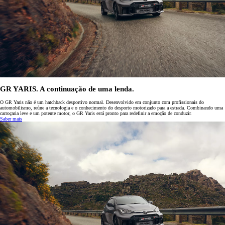
GR YARIS. A continuação de uma lenda.
O GR Yaris não é um hatchback desportivo normal. Desenvolvido em conjunto com profissionais do
automobilismo, reúne a tecnologia e o conhecimento do desporto motorizado para a estrada. Combinando uma
carroçaria leve e um potente motor, o GR Yaris está pronto para redefinir a emoção de conduzir.
Saber mais