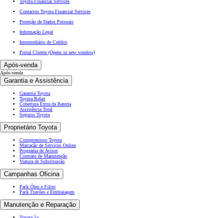
Toyota Financial Services
Contactos Toyota Financial Services
Proteção de Dados Pessoais
Informação Legal
Intermediário de Crédito
Portal Cliente
(Opens in new window)
Após-venda
Após-venda
Garantia e Assistência
Garantia Toyota
Toyota Relax
Cobertura Extra da Bateria
Assistência Total
Seguros Toyota
Proprietário Toyota
Compromisso Toyota
Marcação de Serviços Online
Programa de Avisos
Contrato de Manutenção
Viatura de Substituição
Campanhas Oficina
Pack Óleo e Filtro
Pack Travões e Embraiagem
Manutenção e Reparação
Toyota 5+