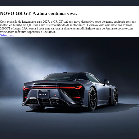
NOVO GR GT. A alma continua viva.
Com previsão de lançamento para 2027, o GR GT será um novo desportivo topo de gama, equipado com um
motor V8 biturbo de 4,0 litros e um sistema híbrido de motor único. Desenvolvido com base nos míticos
2000GT e Lexus LFA, contará com uma carroçaria altamente aerodinâmica e uma performance potente com
velocidades máximas superiores a 320 km/h.
Saber mais