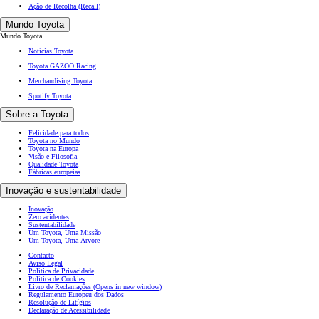
Ação de Recolha (Recall)
Mundo Toyota
Mundo Toyota
Notícias Toyota
Toyota GAZOO Racing
Merchandising Toyota
Spotify Toyota
Sobre a Toyota
Felicidade para todos
Toyota no Mundo
Toyota na Europa
Visão e Filosofia
Qualidade Toyota
Fábricas europeias
Inovação e sustentabilidade
Inovação
Zero acidentes
Sustentabilidade
Um Toyota, Uma Missão
Um Toyota, Uma Árvore
Contacto
Aviso Legal
Política de Privacidade
Política de Cookies
Livro de Reclamações
(Opens in new window)
Regulamento Europeu dos Dados
Resolução de Litígios
Declaração de Acessibilidade