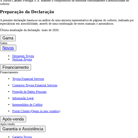
A Toyota Caetano Portugal S.A. mantém o compromisso de melhorar continuamente a acessibilidade do
website.
Preparação da Declaração
A presente declaração baseia-se na análise de uma amostra representativa de páginas do website, realizada por
especialistas em acessibilidade, através de uma combinação de testes manuais e automáticos.
Última atualização da declaração: maio de 2026.
Gama
Gama
Novos
Destaques Toyota
Notícias Toyota
Financiamento
Financiamento
Toyota Financial Services
Contactos Toyota Financial Services
Proteção de Dados Pessoais
Informação Legal
Intermediário de Crédito
Portal Cliente
(Opens in new window)
Após-venda
Após-venda
Garantia e Assistência
Garantia Toyota