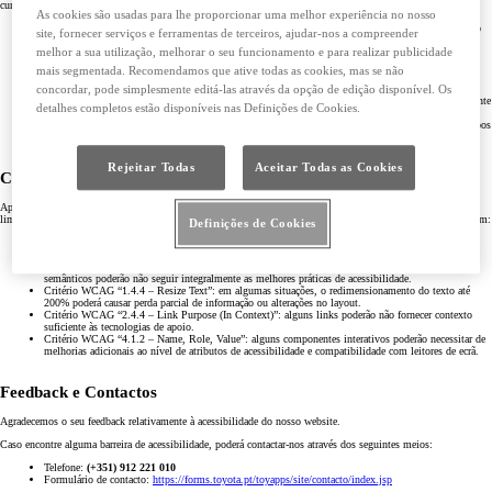
cumpridos pelo website, destacam-se os seguintes:
As cookies são usadas para lhe proporcionar uma melhor experiência no nosso
Critério WCAG “2.1.1 – Keyboard”: a navegação principal do website pode ser utilizada através do
site, fornecer serviços e ferramentas de terceiros, ajudar-nos a compreender
teclado.
melhor a sua utilização, melhorar o seu funcionamento e para realizar publicidade
Critério WCAG “2.4.6 – Headings and Labels”: os títulos e labels encontram-se organizados de
forma consistente em várias áreas do website.
mais segmentada. Recomendamos que ative todas as cookies, mas se não
Critério WCAG “2.4.7 – Focus Visible”: os elementos interativos apresentam indicação visual de
concordar, pode simplesmente editá-las através da opção de edição disponível. Os
foco durante a navegação por teclado.
Critério WCAG “3.1.1 – Language of Page”: o idioma principal das páginas encontra-se corretamente
detalhes completos estão disponíveis nas Definições de Cookies.
definido.
Critério WCAG “3.3.2 – Labels or Instructions”: são disponibilizadas labels e instruções nos campos
de preenchimento obrigatório.
Rejeitar Todas
Aceitar Todas as Cookies
Conteúdo Não Acessível
Apesar dos nossos esforços contínuos para melhorar a acessibilidade do website, identificámos algumas
limitações que se encontram atualmente em processo de melhoria. As principais limitações conhecidas incluem:
Definições de Cookies
Critério WCAG “1.1.1 – Non-text Content”: alguns conteúdos não textuais poderão não apresentar
alternativas textuais completas ou totalmente descritivas.
Critério WCAG “1.3.1 – Info and Relationships”: determinados elementos estruturais e landmarks
semânticos poderão não seguir integralmente as melhores práticas de acessibilidade.
Critério WCAG “1.4.4 – Resize Text”: em algumas situações, o redimensionamento do texto até
200% poderá causar perda parcial de informação ou alterações no layout.
Critério WCAG “2.4.4 – Link Purpose (In Context)”: alguns links poderão não fornecer contexto
suficiente às tecnologias de apoio.
Critério WCAG “4.1.2 – Name, Role, Value”: alguns componentes interativos poderão necessitar de
melhorias adicionais ao nível de atributos de acessibilidade e compatibilidade com leitores de ecrã.
Feedback e Contactos
Agradecemos o seu feedback relativamente à acessibilidade do nosso website.
Caso encontre alguma barreira de acessibilidade, poderá contactar-nos através dos seguintes meios:
Telefone:
(+351) 912 221 010
Formulário de contacto:
https://forms.toyota.pt/toyapps/site/contacto/index.jsp