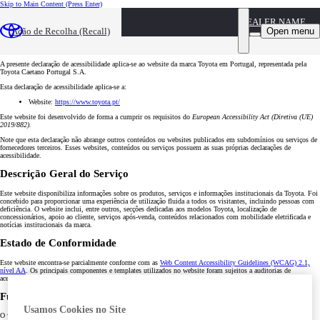
Skip to Main Content
(Press Enter)
DEALER NAME
DECLARAÇÃO DE ACESSIBILIDADE DO
Open menu
Ação de Recolha (Recall)
WEBSITE
A presente declaração de acessibilidade aplica-se ao website da marca Toyota em Portugal, representada pela
Toyota Caetano Portugal S.A.
Esta declaração de acessibilidade aplica-se a:
Website:
https://www.toyota.pt/
Este website foi desenvolvido de forma a cumprir os requisitos do
European Accessibility Act (Diretiva (UE)
2019/882).
Note que esta declaração não abrange outros conteúdos ou websites publicados em subdomínios ou serviços de
fornecedores terceiros. Esses websites, conteúdos ou serviços possuem as suas próprias declarações de
acessibilidade.
Descrição Geral do Serviço
Este website disponibiliza informações sobre os produtos, serviços e informações institucionais da Toyota. Foi
concebido para proporcionar uma experiência de utilização fluida a todos os visitantes, incluindo pessoas com
deficiência. O website inclui, entre outros, secções dedicadas aos modelos Toyota, localização de
concessionários, apoio ao cliente, serviços após-venda, conteúdos relacionados com mobilidade eletrificada e
notícias institucionais da marca.
Estado de Conformidade
Este website encontra-se parcialmente conforme com as
Web Content Accessibility Guidelines (WCAG) 2.1,
nível AA
. Os principais componentes e templates utilizados no website foram sujeitos a auditorias de
acessibilidade, incluindo verificações automáticas e testes manuais.
Funcionalidades de Acessibilidade
Usamos Cookies no Site
O website está estruturado para garantir uma navegação simples e acessível. Dos critérios WCAG atualmente