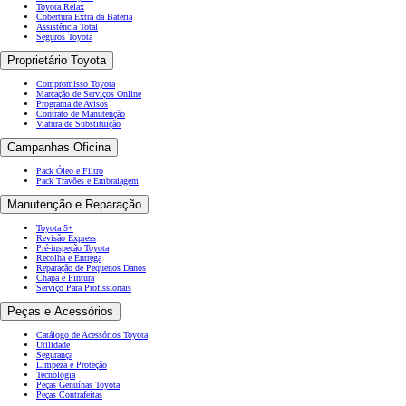
Toyota Relax
Cobertura Extra da Bateria
Assistência Total
Seguros Toyota
Proprietário Toyota
Compromisso Toyota
Marcação de Serviços Online
Programa de Avisos
Contrato de Manutenção
Viatura de Substituição
Campanhas Oficina
Pack Óleo e Filtro
Pack Travões e Embraiagem
Manutenção e Reparação
Toyota 5+
Revisão Express
Pré-inspeção Toyota
Recolha e Entrega
Reparação de Pequenos Danos
Chapa e Pintura
Serviço Para Profissionais
Peças e Acessórios
Catálogo de Acessórios Toyota
Utilidade
Segurança
Limpeza e Proteção
Tecnologia
Peças Genuínas Toyota
Peças Contrafeitas