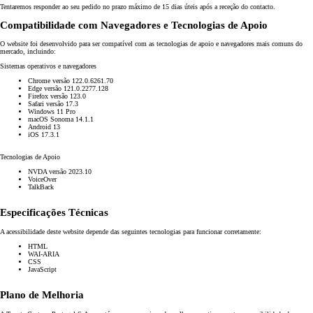
Tentaremos responder ao seu pedido no prazo máximo de 15 dias úteis após a receção do contacto.
Compatibilidade com Navegadores e Tecnologias de Apoio
O website foi desenvolvido para ser compatível com as tecnologias de apoio e navegadores mais comuns do
mercado, incluindo:
Sistemas operativos e navegadores
Chrome versão 122.0.6261.70
Edge versão 121.0.2277.128
Firefox versão 123.0
Safari versão 17.3
Windows 11 Pro
macOS Sonoma 14.1.1
Android 13
iOS 17.3.1
Tecnologias de Apoio
NVDA versão 2023.10
VoiceOver
TalkBack
Especificações Técnicas
A acessibilidade deste website depende das seguintes tecnologias para funcionar corretamente:
HTML
WAI-ARIA
CSS
JavaScript
Plano de Melhoria