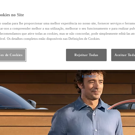
okies no Site
o usadas para lhe proporcionar uma melhor experiência no nosso site, fornecer serviços e ferram
Desde
udar-nos a compreender melhor a sua utilização, melhorar o seu funcionamento e para realizar pub
ecomendamos que ative todas as cookies, mas se não concordar, pode simplesmente editá-las at
Em TOYOTA EASY 202,77 €/Mês
TAEG: 9,32 %
ível. Os detalhes completos estão disponíveis nas Definições de Cookies.
Entrada: 4.760,00 €
Montante financiado: 19.040,00 €
Prazo: 60 meses
ões de Cookies
Rejeitar Todas
Aceitar Toda
VFMG: 13.123,00 €
Toyota C-HR+
ELÉTRICO