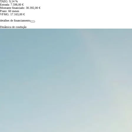
TAEG: 9,14 %
Entrada: 7.598,00 €
Em TOYOTA EASY 462,52 €/Mês
Montante financiado: 30.392,00 €
TAEG: 9,20 %
Prazo: 60 meses
Entrada: 8.494,00 €
VFMG: 17.163,00 €
Montante financiado: 33.976,00 €
detalhes de financiamento
Prazo: 60 meses
Dinâmica de condução
VFMG: 16.313,00 €
bZ4X Touring
ELÉTRICO
Desde
GR Yaris
Desde
Proace City Verso
ELÉTRICO
Desde
Proace Max
ELÉTRICO
Desde