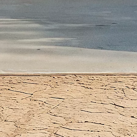
Desde
Em TOYOTA EASY 337,17 €/Mês
TAEG: 9,20 %
Entrada: 6.842,00 €
Montante financiado: 27.368,00 €
Prazo: 60 meses
VFMG: 15.638,00 €