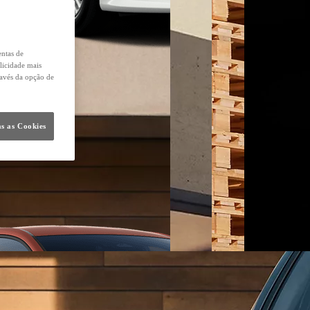
entas de
licidade mais
ravés da opção de
s as Cookies