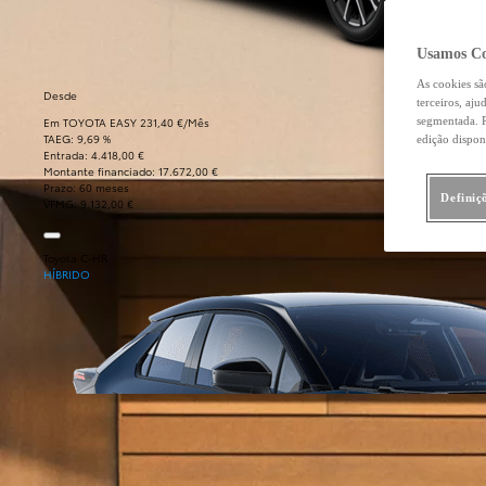
Usamos Co
As cookies sã
Desde
terceiros, aj
Em TOYOTA EASY 231,40 €/Mês
segmentada. R
TAEG: 9,69 %
edição dispon
Entrada: 4.418,00 €
Montante financiado: 17.672,00 €
Prazo: 60 meses
Definiç
VFMG: 9.132,00 €
Toyota C-HR
HÍBRIDO