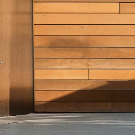
Desde
Em TOYOTA EASY 312,55 €/Mês
TAEG: 9,13 %
Entrada: 6.766,00 €
Montante financiado: 27.064,00 €
Prazo: 60 meses
VFMG: 16.937,00 €
Corolla Touring Sports
HÍBRIDO