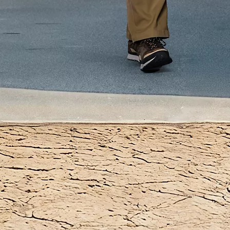
Desde
Em TOYOTA EASY 319,70 €/Mês
TAEG: 9,18 %
Entrada: 6.672,00 €
Montante financiado: 26.688,00 €
Prazo: 60 meses
VFMG: 15.891,00 €