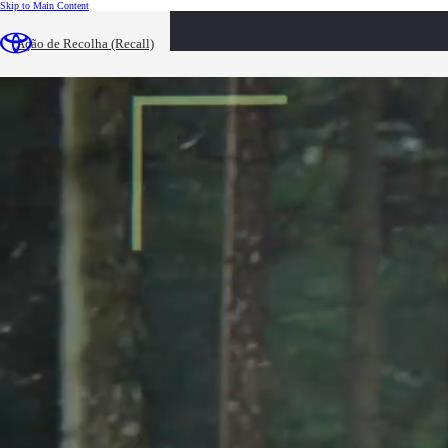
(Press Enter)
Skip to Main Content
loaded content
Ação de Recolha (Recall)