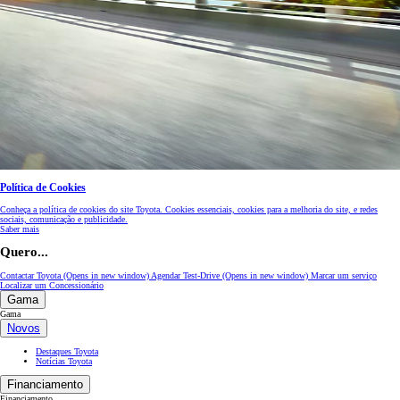
Política de Cookies
Conheça a política de cookies do site Toyota. Cookies essenciais, cookies para a melhoria do site, e redes
sociais, comunicação e publicidade.
Saber mais
Quero...
Contactar Toyota
(Opens in new window)
Agendar Test-Drive
(Opens in new window)
Marcar um serviço
Localizar um Concessionário
Gama
Gama
Novos
Destaques Toyota
Notícias Toyota
Financiamento
Financiamento