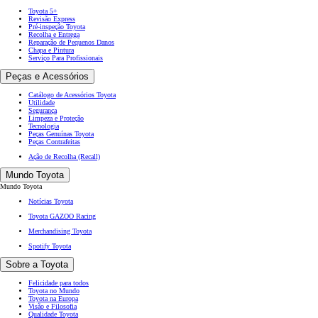
Toyota 5+
Revisão Express
Pré-inspeção Toyota
Recolha e Entrega
Reparação de Pequenos Danos
Chapa e Pintura
Serviço Para Profissionais
Peças e Acessórios
Catálogo de Acessórios Toyota
Utilidade
Segurança
Limpeza e Proteção
Tecnologia
Peças Genuínas Toyota
Peças Contrafeitas
Ação de Recolha (Recall)
Mundo Toyota
Mundo Toyota
Notícias Toyota
Toyota GAZOO Racing
Merchandising Toyota
Spotify Toyota
Sobre a Toyota
Felicidade para todos
Toyota no Mundo
Toyota na Europa
Visão e Filosofia
Qualidade Toyota