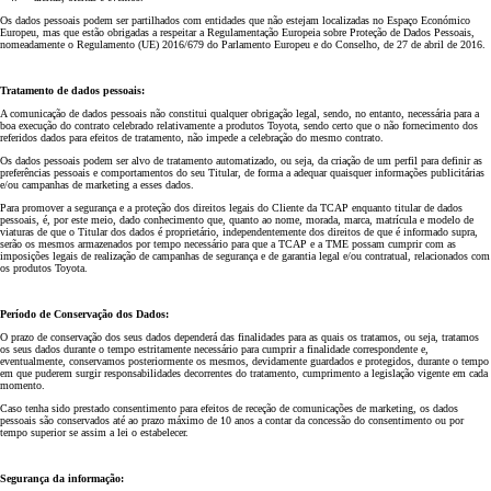
Os dados pessoais podem ser partilhados com entidades que não estejam localizadas no Espaço Económico
Europeu, mas que estão obrigadas a respeitar a Regulamentação Europeia sobre Proteção de Dados Pessoais,
nomeadamente o Regulamento (UE) 2016/679 do Parlamento Europeu e do Conselho, de 27 de abril de 2016.
Tratamento de dados pessoais:
A comunicação de dados pessoais não constitui qualquer obrigação legal, sendo, no entanto, necessária para a
boa execução do contrato celebrado relativamente a produtos Toyota, sendo certo que o não fornecimento dos
referidos dados para efeitos de tratamento, não impede a celebração do mesmo contrato.
Os dados pessoais podem ser alvo de tratamento automatizado, ou seja, da criação de um perfil para definir as
preferências pessoais e comportamentos do seu Titular, de forma a adequar quaisquer informações publicitárias
e/ou campanhas de marketing a esses dados.
Para promover a segurança e a proteção dos direitos legais do Cliente da TCAP enquanto titular de dados
pessoais, é, por este meio, dado conhecimento que, quanto ao nome, morada, marca, matrícula e modelo de
viaturas de que o Titular dos dados é proprietário, independentemente dos direitos de que é informado supra,
serão os mesmos armazenados por tempo necessário para que a TCAP e a TME possam cumprir com as
imposições legais de realização de campanhas de segurança e de garantia legal e/ou contratual, relacionados com
os produtos Toyota.
Período de Conservação dos Dados:
O prazo de conservação dos seus dados dependerá das finalidades para as quais os tratamos, ou seja, tratamos
os seus dados durante o tempo estritamente necessário para cumprir a finalidade correspondente e,
eventualmente, conservamos posteriormente os mesmos, devidamente guardados e protegidos, durante o tempo
em que puderem surgir responsabilidades decorrentes do tratamento, cumprimento a legislação vigente em cada
momento.
Caso tenha sido prestado consentimento para efeitos de receção de comunicações de marketing, os dados
pessoais são conservados até ao prazo máximo de 10 anos a contar da concessão do consentimento ou por
tempo superior se assim a lei o estabelecer.
Segurança da informação: