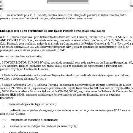
6. solicitar o apagamento de todos os dados pessoais que tenha fornecido pelo presente meio, e que não
sejam necessários para o cumprimento de quaisquer obrigações legais pela entidade responsável pela recolha dos
mesmos, nomeadamente, para efeitos de campanhas de segurança e/ou de garantia legal ou contratual;
7. ser informado pela TCAP se esta, eventualmente, tiver intenção de proceder ao tratamento dos dados
pessoais para outros fins que não os que, pelo presente é dado consentimento.
Entidades com quem partilhamos os seus Dados Pessoais e respetivas finalidades:
A TCAP, sendo responsável pelo tratamento dos dados dos seus Clientes, transmite-os à NiW - IT SERVICES
AND CONSULTING, S.A., sociedade anónima, com sede na Avenida Vasco da Gama, nº 1410, Vila Nova de
Gaia, Portugal, com o número único de matrícula na Conservatória de Registo Comercial de Vila Nova de Gaia
e de pessoa coletiva 502 055 235 (doravante designada NiW), esta na qualidade de subcontratante, isto é, de
pessoa que trata os dados pessoais por conta da TCAP.
Assim como também os transmite:
. à TOYOTA MOTOR EUROPE NV/SA, sociedade comercial com sede na Avenue du Bourget/Bourgetlaan 60,
1140 Bruxelas, Bélgica (doravante designada TME), esta na qualidade de representante e fabricante dos
produtos Toyota no Continente Europeu,
. à Rede de Concessionários e Reparadores Toyota Autorizados, na qualidade de entidades que comercializam
veículos e produtos da marca Toyota, e
. à Toyota Kreditbank GMBH, Sucursal Portugal, registada na Conservatória do Registo Comercial de Lisboa
com o NIPC 980 558 336, representação permanente de Toyota Kreditbank GmbH com sede em Toyota-Allee 5
, 50858 Colónia, Alemanha e o capital social de €30.000.000,00, registado junto do Tribunal de Colónia sob o
número HRB 18068, enquanto entidade que fornece serviços de natureza financeira, com as seguintes
finalidades:
i. concessão de garantia legal e contratual;
ii. realização de campanhas de segurança a que estão sujeitas por força dos contratos que a TCAP celebra
com os seus Clientes
iii. campanhas de marketing e, publicidade;
iv. estudos de recomendação dos produtos da marca Toyota;
v. alertas, ofertas e eventos.