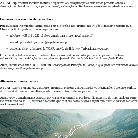
A TCAP implementou medidas técnicas e organizativas para proteger os seus dados pessoais contra a
destruição, acidental ou ilícita, a perda acidental, a alteração, a difusão ou o acesso não autorizado aos mesmos.
Contactos para assuntos de Privacidade:
Para quaisquer informações, assim como para o exercício dos direitos que lhe são legalmente conferidos, o
Cliente da TCAP pode utilizar as seguintes vias:
− telefone: (+351) 91 222 1010 (chamada para a rede móvel nacional)
− e-mail: gestaodadospessoais@toyotacaetano.pt
− aceder ao sítio na Internet da TCAP, através do link http://privacidade.toyota.pt.
O Titular dos dados pessoais é também plena e claramente informado que poderá apresentar qualquer
reclamação, quanto à violação dos seus direitos, junto da Comissão Nacional de Protecção de Dados.
Ainda, informamos que a TCAP tem um Encarregado de Proteção de Dados, o qual pode ser contactado através
do endereço: epd@toyotacaetano.pt
Alterações à presente Política:
A TCAP reserva o direito de, a qualquer momento, proceder a modificações ou atualizações à presente Política
de Privacidade, sendo essas alterações devidamente atualizadas no presente Site.
Atento todo o anteriormente exposto, que claramente entendi e, por isso, não necessito de mais qualquer outro
esclarecimento da TCAP, autorizo e consinto que os meus dados pessoais sejam recolhidos e tratados conforme
o acima mencionado.