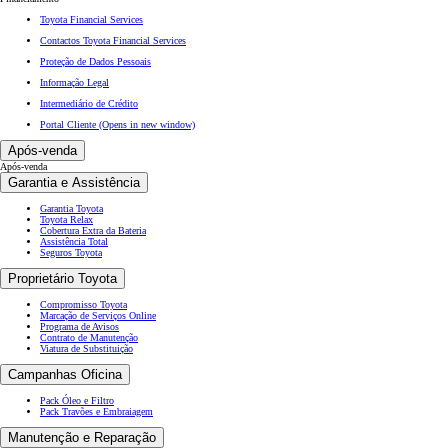
Toyota Financial Services
Contactos Toyota Financial Services
Proteção de Dados Pessoais
Informação Legal
Intermediário de Crédito
Portal Cliente
(Opens in new window)
Após-venda
Após-venda
Garantia e Assistência
Garantia Toyota
Toyota Relax
Cobertura Extra da Bateria
Assistência Total
Seguros Toyota
Proprietário Toyota
Compromisso Toyota
Marcação de Serviços Online
Programa de Avisos
Contrato de Manutenção
Viatura de Substituição
Campanhas Oficina
Pack Óleo e Filtro
Pack Travões e Embraiagem
Manutenção e Reparação