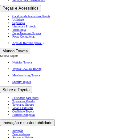
Serviço Para Profissionais
Peças e Acessórios
Catálogo de Acessórios Toyota
Utilidade
Segurança
Limpeza e Proteção
Tecnologia
Peças Genuínas Toyota
Peças Contrafeitas
Ação de Recolha (Recall)
Mundo Toyota
Mundo Toyota
Notícias Toyota
Toyota GAZOO Racing
Merchandising Toyota
Spotify Toyota
Sobre a Toyota
Felicidade para todos
Toyota no Mundo
Toyota na Europa
Visão e Filosofia
Qualidade Toyota
Fábricas europeias
Inovação e sustentabilidade
Inovação
Zero acidentes
Sustentabilidade