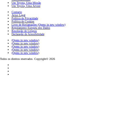
Um Toyota, Uma Missão
Um Toyota, Uma Árvore
Contacto
Aviso Legal
Política de Privacidade
Política de Cookies
Livro de Reclamações
(Opens in new window)
Regulamento Europeu dos Dados
Resolução de Litígios
Declaração de Acessibilidade
(Opens in new window)
(Opens in new window)
(Opens in new window)
(Opens in new window)
(Opens in new window)
Todos os direitos reservados. Copyright© 2026