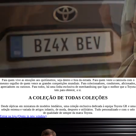
Para quem vive as emoções aos quilómetros, seja dentro e fora da estrada. Para quem veste a camisola com o
mesmo orgulho de quem vence as grandes competições mundiais. Para colecionadores, condutores, aficionados,
apreciadores ou curiosos. Para todos, há uma linha exclusiva de merchandising que liga o melhor que a Toyota
tem para oferecer, a si.
A COLEÇÃO DE TODAS COLEÇÕES
Desde réplicas em miniatura de modelos lendários, uma coleção exclusiva dedicada à equipa Toyota GR e uma
seleção extensa e variada de artigos infantis, de moda, desporto e utilitários. Tudo personalizado e com o selo
de qualidade de sempre da marca Toyota.
Entrar na loja
(Opens in new window)