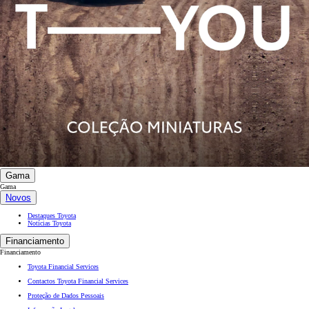
Gama
Gama
Novos
Destaques Toyota
Notícias Toyota
Financiamento
Financiamento
Toyota Financial Services
Contactos Toyota Financial Services
Proteção de Dados Pessoais