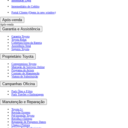
Informação Legal
Intermediário de Crédito
Portal Cliente
(Opens in new window)
Após-venda
Após-venda
Garantia e Assistência
Garantia Toyota
Toyota Relax
Cobertura Extra da Bateria
Assistência Total
Seguros Toyota
Proprietário Toyota
Compromisso Toyota
Marcação de Serviços Online
Programa de Avisos
Contrato de Manutenção
Viatura de Substituição
Campanhas Oficina
Pack Óleo e Filtro
Pack Travões e Embraiagem
Manutenção e Reparação
Toyota 5+
Revisão Express
Pré-inspeção Toyota
Recolha e Entrega
Reparação de Pequenos Danos
Chapa e Pintura