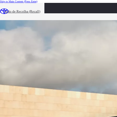
Skip to Main Content
(Press Enter)
loaded content
Ação de Recolha (Recall)