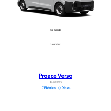
Proace
Ver modelo
:
Proace
Configure
:
Proace Verso
48.200,00 €
Elétrico
Diesel