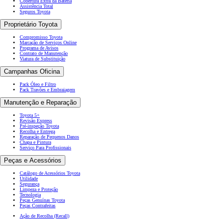
Cobertura Extra da Bateria
Assistência Total
Seguros Toyota
Proprietário Toyota
Compromisso Toyota
Marcação de Serviços Online
Programa de Avisos
Contrato de Manutenção
Viatura de Substituição
Campanhas Oficina
Pack Óleo e Filtro
Pack Travões e Embraiagem
Manutenção e Reparação
Toyota 5+
Revisão Express
Pré-inspeção Toyota
Recolha e Entrega
Reparação de Pequenos Danos
Chapa e Pintura
Serviço Para Profissionais
Peças e Acessórios
Catálogo de Acessórios Toyota
Utilidade
Segurança
Limpeza e Proteção
Tecnologia
Peças Genuínas Toyota
Peças Contrafeitas
Ação de Recolha (Recall)