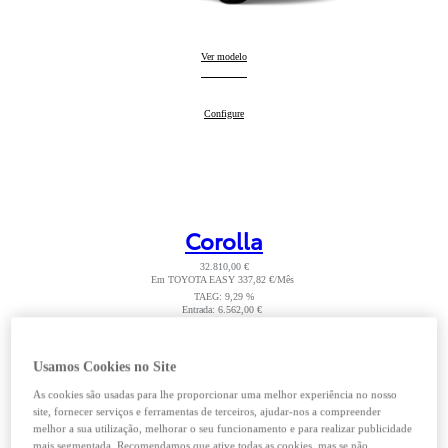
Yaris Cross
Ver modelo
:
Yaris Cross
Configure
:
Corolla
32.810,00 €
Em TOYOTA EASY 337,82 €/Mês
Read Disclaimer
TAEG: 9,29 %
Entrada: 6.562,00 €
Read Disclaimer
Montante financiado: 26.248,00 €
Prazo: 60 meses
VFMG: 13.978,00 €
Usamos Cookies no Site
Híbrido
As cookies são usadas para lhe proporcionar uma melhor experiência no nosso
site, fornecer serviços e ferramentas de terceiros, ajudar-nos a compreender
melhor a sua utilização, melhorar o seu funcionamento e para realizar publicidade
mais segmentada. Recomendamos que ative todas as cookies, mas se não