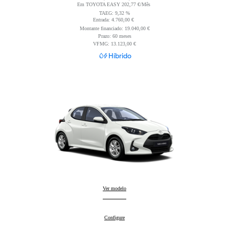
Em TOYOTA EASY 202,77 €/Mês
Read Disclaimer
TAEG: 9,32 %
Entrada: 4.760,00 €
Read Disclaimer
Montante financiado: 19.040,00 €
Prazo: 60 meses
VFMG: 13.123,00 €
Híbrido
Yaris
Ver modelo
:
Yaris
Configure
: