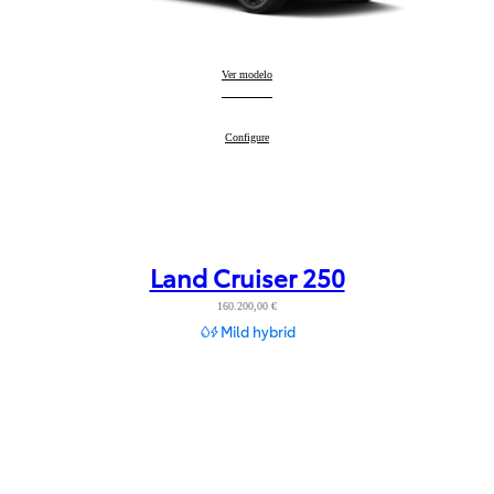
bZ4X Touring
Ver modelo
:
bZ4X Touring
Configure
:
Land Cruiser 250
160.200,00 €
Mild hybrid