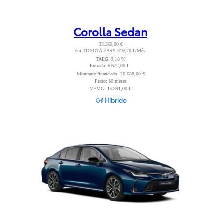
Corolla Sedan
33.360,00 €
Em TOYOTA EASY 319,70 €/Mês
Read Disclaimer
TAEG: 9,18 %
Entrada: 6.672,00 €
Read Disclaimer
Montante financiado: 26.688,00 €
Prazo: 60 meses
VFMG: 15.891,00 €
Híbrido