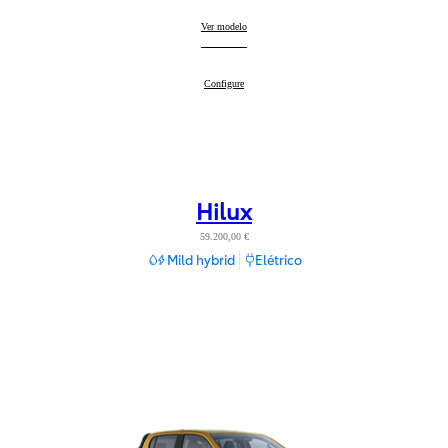
GR Yaris
Ver modelo
:
GR Yaris
Configure
:
Hilux
59.200,00 €
Mild hybrid
Elétrico