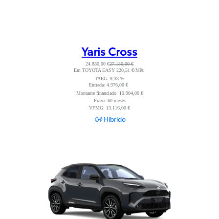
Yaris Cross
24.880,00 €
27.130,00 €
Em TOYOTA EASY 220,51 €/Mês
Read Disclaimer
TAEG: 9,33 %
Entrada: 4.976,00 €
Read Disclaimer
Montante financiado: 19.904,00 €
Prazo: 60 meses
VFMG: 13.116,00 €
Híbrido