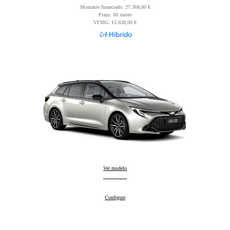
Read Disclaimer
Montante financiado: 27.368,00 €
Prazo: 60 meses
VFMG: 15.638,00 €
Híbrido
Corolla Touring Sports
Ver modelo
:
Corolla Touring Sports
Configure
: