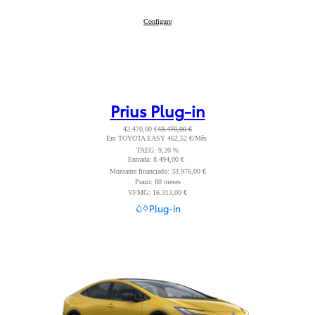
Toyota C-HR+
Configure
:
Prius Plug-in
42.470,00 €
43.470,00 €
Em TOYOTA EASY 462,52 €/Mês
Read Disclaimer
TAEG: 9,20 %
Entrada: 8.494,00 €
Read Disclaimer
Montante financiado: 33.976,00 €
Prazo: 60 meses
VFMG: 16.313,00 €
Plug-in