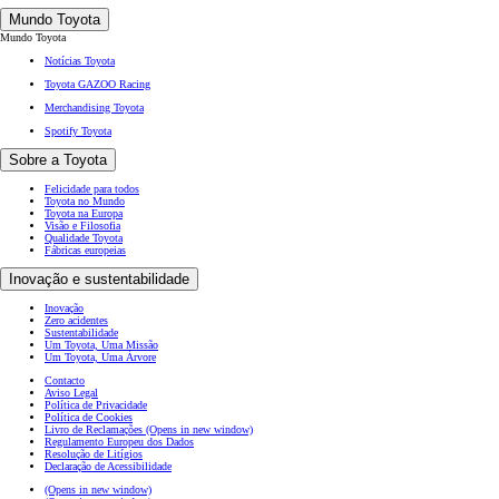
Mundo Toyota
Mundo Toyota
Notícias Toyota
Toyota GAZOO Racing
Merchandising Toyota
Spotify Toyota
Sobre a Toyota
Felicidade para todos
Toyota no Mundo
Toyota na Europa
Visão e Filosofia
Qualidade Toyota
Fábricas europeias
Inovação e sustentabilidade
Inovação
Zero acidentes
Sustentabilidade
Um Toyota, Uma Missão
Um Toyota, Uma Árvore
Contacto
Aviso Legal
Política de Privacidade
Política de Cookies
Livro de Reclamações
(Opens in new window)
Regulamento Europeu dos Dados
Resolução de Litígios
Declaração de Acessibilidade
(Opens in new window)