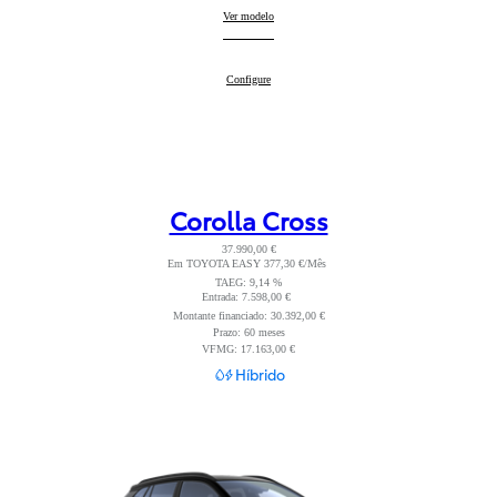
Corolla Sedan
Ver modelo
:
Corolla Sedan
Configure
:
Corolla Cross
37.990,00 €
Em TOYOTA EASY 377,30 €/Mês
Read Disclaimer
TAEG: 9,14 %
Entrada: 7.598,00 €
Read Disclaimer
Montante financiado: 30.392,00 €
Prazo: 60 meses
VFMG: 17.163,00 €
Híbrido