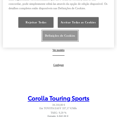
concordar, pode simplesmente editá-las através da opção de edição disponível. Os
detalhes completos estão disponíveis nas Definições de Cookies.
Rejeitar Todas
Aceitar Todas as Cookies
Definições de Cookies
Corolla
Ver modelo
:
Corolla
Configure
:
Corolla Touring Sports
34.210,00 €
Em TOYOTA EASY 337,17 €/Mês
Read Disclaimer
TAEG: 9,20 %
Entrada: 6.842,00 €