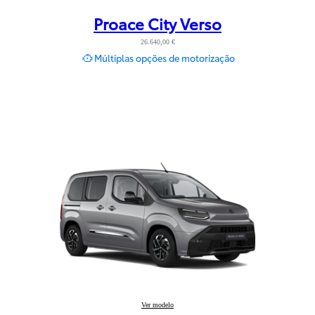
Proace City Verso
26.640,00 €
Múltiplas opções de motorização
Proace City Verso
Ver modelo
: