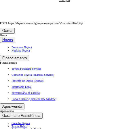
Proace Max
Configure
:
POST https://dxp-webcarconfig.toyota-europe.com/v1/model-filter/pt/pt
Gama
Gama
Novos
Destaques Toyota
Notícias Toyota
Financiamento
Financiamento
Toyota Financial Services
Contactos Toyota Financial Services
Proteção de Dados Pessoais
Informação Legal
Intermediário de Crédito
Portal Cliente
(Opens in new window)
Após-venda
Após-venda
Garantia e Assistência
Garantia Toyota
Toyota Relax