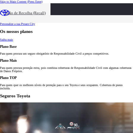
Skip to Main Content
(Press Enter)
Destaques
Preços e Promoções
Ação de Recolha (Recall)
Fiabilidade e Garantia
Personalize a sua Proace City
Personalize a sua Proace City
Os nossos planos
Saiba mais
Plano Base
Para quem procura um seguro obrigatório de Responsabilidade Civil a preços competitivos.
Plano Mais
Para quem procura proteção extra, pois combina coberturas de Responsabilidade Civil com algumas coberturas
de Danos Próprios.
Plano TOP
Para quem quer os melhores níveis de proteção para o seu Toyota e seus ocupantes. Cobertura de pneus
incluída.
Seguros Toyota