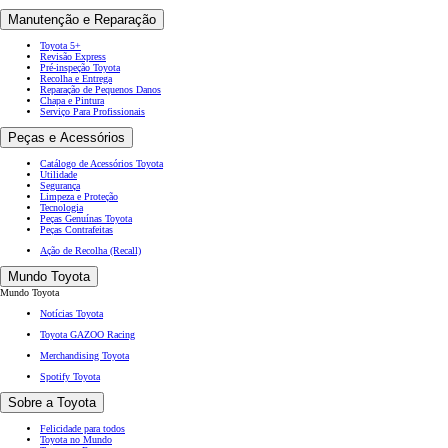
Manutenção e Reparação
Toyota 5+
Revisão Express
Pré-inspeção Toyota
Recolha e Entrega
Reparação de Pequenos Danos
Chapa e Pintura
Serviço Para Profissionais
Peças e Acessórios
Catálogo de Acessórios Toyota
Utilidade
Segurança
Limpeza e Proteção
Tecnologia
Peças Genuínas Toyota
Peças Contrafeitas
Ação de Recolha (Recall)
Mundo Toyota
Mundo Toyota
Notícias Toyota
Toyota GAZOO Racing
Merchandising Toyota
Spotify Toyota
Sobre a Toyota
Felicidade para todos
Toyota no Mundo