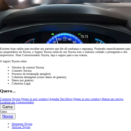
Existem boas razões para escolher um parceiro que lhe dá confiança e segurança. Projetado especificamente para
os proprietários da Toyota, o Seguro Toyota cuida do seu Toyota com o máximo cuidado e protegendo-o dos
imprevistos. Num Concessionário Toyota, faça o seguro para a sua viatura.
O seguro Toyota cobre:
Veiculos de cortesia Toyota;
Conserto Toyota;
Processo de reclamação amigável;
Cobertura abrangente (como danos de granizo);
Danos por granizo;
Cobertura Legal.
Quero...
Contactar Toyota
(Opens in new window)
Agendar Test-Drive
(Opens in new window)
Marcar um serviço
Localizar um Concessionário
Gama
Gama
Novos
Destaques Toyota
Notícias Toyota