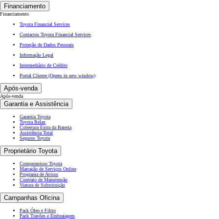
Financiamento
Financiamento
Toyota Financial Services
Contactos Toyota Financial Services
Proteção de Dados Pessoais
Informação Legal
Intermediário de Crédito
Portal Cliente
(Opens in new window)
Após-venda
Após-venda
Garantia e Assistência
Garantia Toyota
Toyota Relax
Cobertura Extra da Bateria
Assistência Total
Seguros Toyota
Proprietário Toyota
Compromisso Toyota
Marcação de Serviços Online
Programa de Avisos
Contrato de Manutenção
Viatura de Substituição
Campanhas Oficina
Pack Óleo e Filtro
Pack Travões e Embraiagem