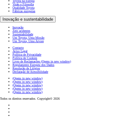
Toyota na Europa
Visão e Filosofia
Qualidade Toyota
Fábricas europeias
Inovação e sustentabilidade
Inovação
Zero acidentes
Sustentabilidade
Um Toyota, Uma Missão
Um Toyota, Uma Árvore
Contacto
Aviso Legal
Política de Privacidade
Política de Cookies
Livro de Reclamações
(Opens in new window)
Regulamento Europeu dos Dados
Resolução de Litígios
Declaração de Acessibilidade
(Opens in new window)
(Opens in new window)
(Opens in new window)
(Opens in new window)
(Opens in new window)
Todos os direitos reservados. Copyright© 2026