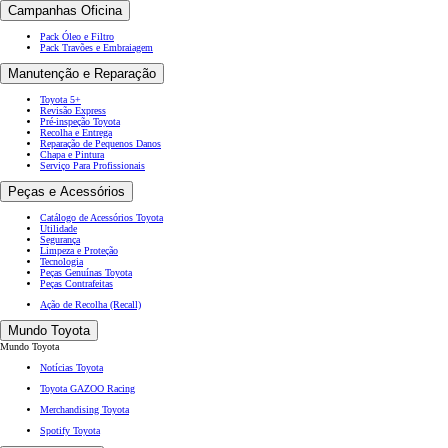
Campanhas Oficina
Pack Óleo e Filtro
Pack Travões e Embraiagem
Manutenção e Reparação
Toyota 5+
Revisão Express
Pré-inspeção Toyota
Recolha e Entrega
Reparação de Pequenos Danos
Chapa e Pintura
Serviço Para Profissionais
Peças e Acessórios
Catálogo de Acessórios Toyota
Utilidade
Segurança
Limpeza e Proteção
Tecnologia
Peças Genuínas Toyota
Peças Contrafeitas
Ação de Recolha (Recall)
Mundo Toyota
Mundo Toyota
Notícias Toyota
Toyota GAZOO Racing
Merchandising Toyota
Spotify Toyota