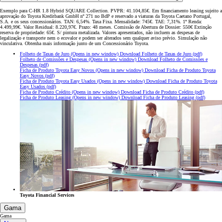
Exemplo para C-HR 1.8 Hybrid SQUARE Collection. PVPR: 41.104,85€. Em financiamento leasing sujeito a
aprovação do Toyota Kreditbank GmbH nº 271 no BdP e reservado a viaturas da Toyota Caetano Portugal,
S.A. e os seus concessionários. TAN: 6,54%. Taxa Fixa. Mensalidade: 745€. TAE: 7,31%. 1ª Renda:
4.499,99€. Valor Residual: 8.220,97€. Prazo: 48 meses. Comissão de Abertura de Dossier: 550€ Extinção
reserva de propriedade: 65€. S/ pintura metalizada. Valores apresentados, não incluem as despesas de
legalização e transporte nem o ecovalor e podem ser alterados sem qualquer aviso prévio. Simulação não
vinculativa. Obtenha mais informação junto de um Concessionário Toyota.
Folheto de Taxas de Juro
(Opens in new window)
Download Folheto de Taxas de Juro (pdf)
Folheto de Comissões e Despesas
(Opens in new window)
Download Folheto de Comissões e
Despesas (pdf)
Ficha de Produto Toyota Easy Novos
(Opens in new window)
Download Ficha de Produto Toyota
Easy Novos (pdf)
Ficha de Produto Toyota Easy Usados
(Opens in new window)
Download Ficha de Produto Toyota
Easy Usados (pdf)
Ficha de Produto Crédito
(Opens in new window)
Download Ficha de Produto Crédito (pdf)
Ficha de Produto Leasing
(Opens in new window)
Download Ficha de Produto Leasing (pdf)
Toyota Financial Services
Gama
Gama