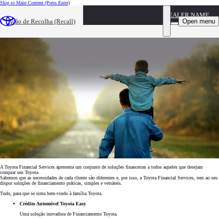
Skip to Main Content
(Press Enter)
DEALER NAME
Toyota Financial Services
Open menu
Ação de Recolha (Recall)
É tão simples ter um Toyota.
A Toyota Financial Services apresenta um conjunto de soluções financeiras a todos aqueles que desejam
comprar um Toyota.
Sabemos que as necessidades de cada cliente são diferentes e, por isso, a Toyota Financial Services, tem ao seu
dispor soluções de financiamento práticas, simples e versáteis.
Tudo, para que se sinta bem-vindo à família Toyota.
Crédito Automóvel Toyota Easy
Uma solução inovadora de Financiamento Toyota.