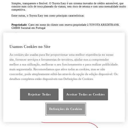
Simples, transparente e flexível. O Toyota Easy é um sistema inovador de crédito automóvel, que
consiste num ciclo de troca planeado da viatura, sem risco de retoma e com uma mensalidade muito
competitiva.
Entre outras, o Toyota Easy tem como principais características:
Propriedade
: Carro em nome do cliente com reserva propriedade à TOYOTA KREDITBANK
GMBH Sucursal em Portugal
Período:
25 | 37 | 49 | 61 meses
Quilometragem anual
: 15.000 ou 20.000 quilómetros
Entrada inicial
: Não é obrigatória
Usamos Cookies no Site
Manutenção
: Preconizada pela marca nas oficinas Toyota
As cookies são usadas para lhe proporcionar uma melhor experiência no nosso
Elegibilidade
: Viaturas Novas e Usadas
site, fornecer serviços e ferramentas de terceiros, ajudar-nos a compreender
Final do contrato
: A flexibilidade de trocar, manter ou devolver o seu Toyota
melhor a sua utilização, melhorar o seu funcionamento e para realizar publicidade
mais segmentada. Recomendamos que ative todas as cookies, mas se não
Simples, não é?
concordar, pode simplesmente editá-las através da opção de edição disponível. Os
detalhes completos estão disponíveis nas Definições de Cookies.
Rejeitar Todas
Aceitar Todas as Cookies
Definições de Cookies