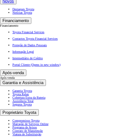
Novos
Destaques Toyota
Notícias Toyota
Financiamento
Financiamento
Toyota Financial Services
Contactos Toyota Financial Services
Proteção de Dados Pessoais
Informação Legal
Intermediário de Crédito
Portal Cliente
(Opens in new window)
Após-venda
Após-venda
Garantia e Assistência
Garantia Toyota
Toyota Relax
Cobertura Extra da Bateria
Assistência Total
Seguros Toyota
Proprietário Toyota
Compromisso Toyota
Marcação de Serviços Online
Programa de Avisos
Contrato de Manutenção
Viatura de Substituição