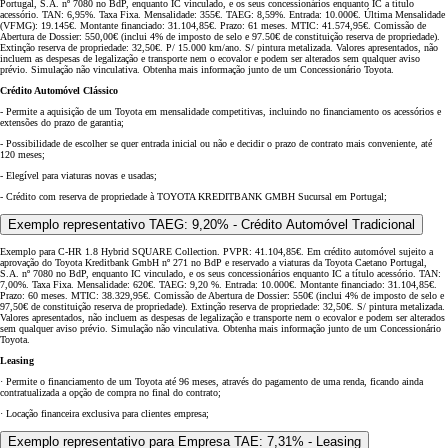
Portugal, S.A. nº 7080 no BdP, enquanto IC vinculado, e os seus concessionários enquanto IC a título
acessório. TAN: 6,95%. Taxa Fixa. Mensalidade: 355€. TAEG: 8,59%. Entrada: 10.000€. Última Mensalidade
(VFMG): 19.145€. Montante financiado: 31.104,85€. Prazo: 61 meses. MTIC: 41.574,95€. Comissão de
Abertura de Dossier: 550,00€ (inclui 4% de imposto de selo e 97.50€ de constituição reserva de propriedade).
Extinção reserva de propriedade: 32,50€. P/ 15.000 km/ano. S/ pintura metalizada. Valores apresentados, não
incluem as despesas de legalização e transporte nem o ecovalor e podem ser alterados sem qualquer aviso
prévio. Simulação não vinculativa. Obtenha mais informação junto de um Concessionário Toyota.
Crédito Automóvel Clássico
- Permite a aquisição de um Toyota em mensalidade competitivas, incluindo no financiamento os acessórios e
extensões do prazo de garantia;
- Possibilidade de escolher se quer entrada inicial ou não e decidir o prazo de contrato mais conveniente, até
120 meses;
- Elegível para viaturas novas e usadas;
- Crédito com reserva de propriedade à TOYOTA KREDITBANK GMBH Sucursal em Portugal;
Exemplo representativo TAEG: 9,20% - Crédito Automóvel Tradicional
Exemplo para C-HR 1.8 Hybrid SQUARE Collection. PVPR: 41.104,85€. Em crédito automóvel sujeito a
aprovação do Toyota Kreditbank GmbH nº 271 no BdP e reservado a viaturas da Toyota Caetano Portugal,
S.A. nº 7080 no BdP, enquanto IC vinculado, e os seus concessionários enquanto IC a título acessório. TAN:
7,00%. Taxa Fixa. Mensalidade: 620€. TAEG: 9,20 %. Entrada: 10.000€. Montante financiado: 31.104,85€.
Prazo: 60 meses. MTIC: 38.329,95€. Comissão de Abertura de Dossier: 550€ (inclui 4% de imposto de selo e
97,50€ de constituição reserva de propriedade). Extinção reserva de propriedade: 32,50€. S/ pintura metalizada.
Valores apresentados, não incluem as despesas de legalização e transporte nem o ecovalor e podem ser alterados
sem qualquer aviso prévio. Simulação não vinculativa. Obtenha mais informação junto de um Concessionário
Toyota.
Leasing
· Permite o financiamento de um Toyota até 96 meses, através do pagamento de uma renda, ficando ainda
contratualizada a opção de compra no final do contrato;
· Locação financeira exclusiva para clientes empresa;
Exemplo representativo para Empresa TAE: 7,31% - Leasing