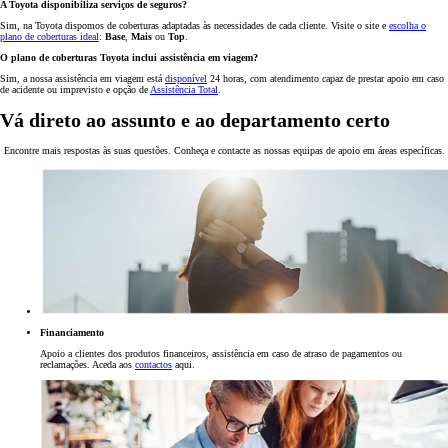
A Toyota disponibiliza serviços de seguros?
Sim, na Toyota dispomos de coberturas adaptadas às necessidades de cada cliente. Visite o site e
escolha o
plano de coberturas ideal
:
Base
,
Mais
ou
Top
.
O plano de coberturas Toyota inclui assistência em viagem?
Sim, a nossa assistência em viagem está
disponível
24 horas, com atendimento capaz de prestar apoio em caso
de acidente ou imprevisto e opção de
Assistência Total
.
Vá direto ao assunto e ao departamento certo
Encontre mais respostas às suas questões. Conheça e contacte as nossas equipas de apoio em áreas específicas.
Financiamento
Apoio a clientes dos produtos financeiros, assistência em caso de atraso de pagamentos ou
reclamações. Aceda aos
contactos
aqui.