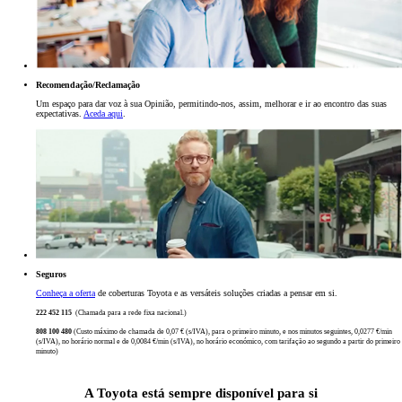
Recomendação/Reclamação
Um espaço para dar voz à sua Opinião, permitindo-nos, assim, melhorar e ir ao encontro das suas
expectativas.
Aceda aqui
.
Seguros
Conheça a oferta
de coberturas Toyota e as versáteis soluções criadas a pensar em si.
222 452 115
(Chamada para a rede fixa nacional.)
808 100 480
(Custo máximo de chamada de 0,07 € (s/IVA), para o primeiro minuto, e nos minutos seguintes, 0,0277 €/min
(s/IVA), no horário normal e de 0,0084 €/min (s/IVA), no horário económico, com tarifação ao segundo a partir do primeiro
minuto)
A Toyota está sempre disponível para si