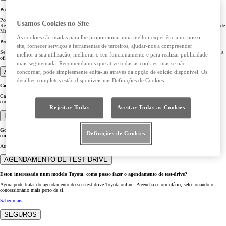
Posso fazer marcação online para quais serviços Toyota?
Pode fazer marcação online para vários serviços Toyota, estes são alguns deles: Revisão, Serviço de Pneus,
Usamos Cookies no Site
Recolha e Entrega, Mudança de Óleo e Filtro, Serviço de Pré-Inspeção, Instalação de Acessórios e Reparação de
Mecânica.
Faça já a sua marcação.
As cookies são usadas para lhe proporcionar uma melhor experiência no nosso
Preciso de agendar um serviço que não consta da lista. Como o posso fazer?
site, fornecer serviços e ferramentas de terceiros, ajudar-nos a compreender
Se não encontra o serviço pretendido, dentro dos que temos disponíveis para marcação online, contacte agora a
melhor a sua utilização, melhorar o seu funcionamento e para realizar publicidade
oficina mais perto de si.
Encontre-a.
mais segmentada. Recomendamos que ative todas as cookies, mas se não
APOIO AO CLIENTE
concordar, pode simplesmente editá-las através da opção de edição disponível. Os
detalhes completos estão disponíveis nas Definições de Cookies.
Como posso partilhar com a Toyota a minha sugestão ou comentário?
Cada Experiência Conta. Se desejar partilhar connosco a sua sugestão ou comentário, agradecemos o seu
contributo,
clicando aqui
.
Rejeitar Todas
Aceitar Todas as Cookies
LOCALIZADOR DE CONCESSIONÁRIOS
Gostava de conhecer a gama Toyota ao vivo e de falar com um comercial. Onde posso encontrar um
Definições de Cookies
concessionário?
Através do
localizador de concessionários Toyota
consegue encontrar o concessionário mais perto de si.
AGENDAMENTO DE TEST DRIVE
Estou interessado num modelo Toyota, como posso fazer o agendamento de test-drive?
Agora pode tratar do agendamento do seu test-drive Toyota online. Preencha o formulário, selecionando o
concessionário mais perto de si.
Saber mais
SEGUROS