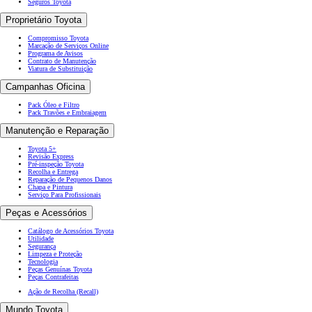
Seguros Toyota
Proprietário Toyota
Compromisso Toyota
Marcação de Serviços Online
Programa de Avisos
Contrato de Manutenção
Viatura de Substituição
Campanhas Oficina
Pack Óleo e Filtro
Pack Travões e Embraiagem
Manutenção e Reparação
Toyota 5+
Revisão Express
Pré-inspeção Toyota
Recolha e Entrega
Reparação de Pequenos Danos
Chapa e Pintura
Serviço Para Profissionais
Peças e Acessórios
Catálogo de Acessórios Toyota
Utilidade
Segurança
Limpeza e Proteção
Tecnologia
Peças Genuínas Toyota
Peças Contrafeitas
Ação de Recolha (Recall)
Mundo Toyota