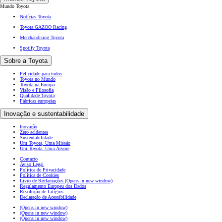
Mundo Toyota
Notícias Toyota
Toyota GAZOO Racing
Merchandising Toyota
Spotify Toyota
Sobre a Toyota
Felicidade para todos
Toyota no Mundo
Toyota na Europa
Visão e Filosofia
Qualidade Toyota
Fábricas europeias
Inovação e sustentabilidade
Inovação
Zero acidentes
Sustentabilidade
Um Toyota, Uma Missão
Um Toyota, Uma Árvore
Contacto
Aviso Legal
Política de Privacidade
Política de Cookies
Livro de Reclamações
(Opens in new window)
Regulamento Europeu dos Dados
Resolução de Litígios
Declaração de Acessibilidade
(Opens in new window)
(Opens in new window)
(Opens in new window)