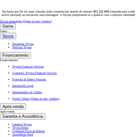
Da forma que lhe for mais cómoda, pode contactar-nos através do número
912 221 010
(chamada para a rede
móvel nacional) ou enviar-nos uma mensagem. A Toyota compromete-se a ajudá-lo com a máxima celeridade.
Enviar mensagem
(Opens in new window)
Gama
Gama
Novos
Destaques Toyota
Notícias Toyota
Financiamento
Financiamento
Toyota Financial Services
Contactos Toyota Financial Services
Proteção de Dados Pessoais
Informação Legal
Intermediário de Crédito
Portal Cliente
(Opens in new window)
Após-venda
Após-venda
Garantia e Assistência
Garantia Toyota
Toyota Relax
Cobertura Extra da Bateria
Assistência Total