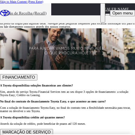
Skip to Main Content
(Press Enter)
DEALER NAME
Esclareça todas as suas dúvidas
Open menu
Ação de Recolha (Recall)
Sabemos que algumas perguntas acerca dos nossos serviços e ofertas são recorrentes, por isso temos a resposta
na ponta da língua para algumas delas. Navegue pelas perguntas frequentes para localizar informação útil para si
ou fale diretamente connosco através dos nossos contactos.
FINANCIAMENTO
A Toyota disponibiliza soluções financeiras aos clientes?
Sim, através do serviço Toyota Financial Services tem ao seu dispor 3 opções de financiamento: a solução
Toyota Easy; Crédito ou Leasing.
No final do contrato de financiamento Toyota Easy, o que acontece ao meu carro?
Com a solução de financiamento Toyota Easy, no final do contrato tem a flexibilidade necessária para trocar,
manter ou devolver o seu Toyota.
A Toyota disponibiliza crédito até quantos meses?
Através da solução de crédito, pode beneficiar de prazos até 120 meses.
MARCAÇÃO DE SERVIÇO