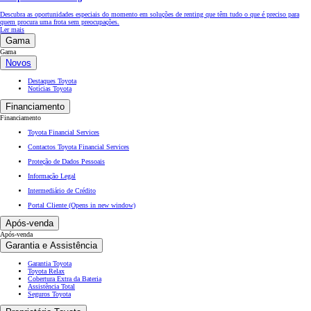
Descubra as oportunidades especiais do momento em soluções de renting que têm tudo o que é preciso para
quem procura uma frota sem preocupações.
Ler mais
Gama
Gama
Novos
Destaques Toyota
Notícias Toyota
Financiamento
Financiamento
Toyota Financial Services
Contactos Toyota Financial Services
Proteção de Dados Pessoais
Informação Legal
Intermediário de Crédito
Portal Cliente
(Opens in new window)
Após-venda
Após-venda
Garantia e Assistência
Garantia Toyota
Toyota Relax
Cobertura Extra da Bateria
Assistência Total
Seguros Toyota