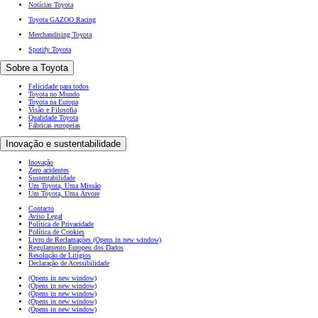
Notícias Toyota
Toyota GAZOO Racing
Merchandising Toyota
Spotify Toyota
Sobre a Toyota
Felicidade para todos
Toyota no Mundo
Toyota na Europa
Visão e Filosofia
Qualidade Toyota
Fábricas europeias
Inovação e sustentabilidade
Inovação
Zero acidentes
Sustentabilidade
Um Toyota, Uma Missão
Um Toyota, Uma Árvore
Contacto
Aviso Legal
Política de Privacidade
Política de Cookies
Livro de Reclamações
(Opens in new window)
Regulamento Europeu dos Dados
Resolução de Litígios
Declaração de Acessibilidade
(Opens in new window)
(Opens in new window)
(Opens in new window)
(Opens in new window)
(Opens in new window)