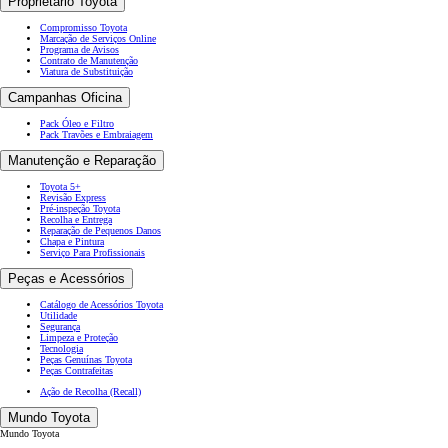
Proprietário Toyota
Compromisso Toyota
Marcação de Serviços Online
Programa de Avisos
Contrato de Manutenção
Viatura de Substituição
Campanhas Oficina
Pack Óleo e Filtro
Pack Travões e Embraiagem
Manutenção e Reparação
Toyota 5+
Revisão Express
Pré-inspeção Toyota
Recolha e Entrega
Reparação de Pequenos Danos
Chapa e Pintura
Serviço Para Profissionais
Peças e Acessórios
Catálogo de Acessórios Toyota
Utilidade
Segurança
Limpeza e Proteção
Tecnologia
Peças Genuínas Toyota
Peças Contrafeitas
Ação de Recolha (Recall)
Mundo Toyota
Mundo Toyota