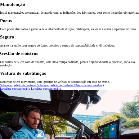
Manutenção
Inclui manutenções preventivas, de acordo com as indicações dos fabricantes, bem como inspeções obrigatórias.
Pneus
Com pneus ilimitados e garantia de alinhamento de direção, calibragem, válvulas e ainda a reparação de furos.
Seguro
Avance tranquilo com seguro de danos próprios e seguro de responsabilidade civil incluídos.
Gestão de sinistros
Cuidamos de si em caso de sinistro, com uma equipa dedicada, pronta a ajudar durante o processo, até à sua
resolução.
Viatura de substituição
Mantenha-se em movimento, com garantia de veículo de substituição em caso de avaria.
Submeter pedido de contacto
Submeter pedido de contacto
(Opens in new window)
Localizar concessionário
Localizar concessionário