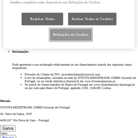
detalhes completos estão disponíveis nas Definições de Cookies.
Prestações em atraso
Rejeitar Todas
Aceitar Todas as Cookies
Email:
recuperacaocredito@toyota-fs.com
Definições de Cookies
Telf:
223 263 080 (dias úteis das 09h às 19h – Chamada para rede fixa nacional)
Para garantir a sua identificação e o correto tratamento da sua chamada tenha consigo o seu NIF ou
matrícula da viatura.
Reclamações
Pode apresentar a sua reclamação relativamente ao seu financiamento através dos seguintes canais
disponíveis:
Provedor do Cliente da TFS: provedorcliente@toyota-fs.com
Livro de reclamações: existente na sede da TOYOTA KREDITBANK GMBH Sucursal em
Portugal, ou na versão eletrónica disponível em www.livroreclamacoes.pt
No portal do cliente bancário do Banco de Portugal em
www.clientebancario.bportugal.pt
ou por carta para Banco de Portugal, apartado 2240, 1106-001 Lisboa.
Morada
TOYOTA KREDITBANK GMBH Sucursal em Portugal
Av. Vasco da Gama, 1410
4430-247 Vila Nova de Gaia – Portugal
Gama
Gama