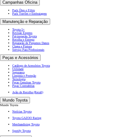
Campanhas Oficina
Pack Óleo e Filtro
Pack Travões e Embraiagem
Manutenção e Reparação
Toyota 5+
Revisão Express
Pré-inspeção Toyota
Recolha e Entrega
Reparação de Pequenos Danos
Chapa e Pintura
Serviço Para Profissionais
Peças e Acessórios
Catálogo de Acessórios Toyota
Utilidade
Segurança
Limpeza e Proteção
Tecnologia
Peças Genuínas Toyota
Peças Contrafeitas
Ação de Recolha (Recall)
Mundo Toyota
Mundo Toyota
Notícias Toyota
Toyota GAZOO Racing
Merchandising Toyota
Spotify Toyota