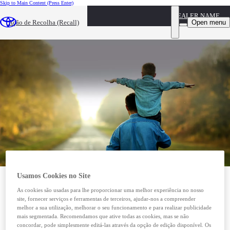
Skip to Main Content
(Press Enter)
DEALER NAME
Toyota Financial Services
Open menu
Ação de Recolha (Recall)
Tem dúvidas? Precisa de ajuda? Fale connosco através dos seguintes contactos.
Usamos Cookies no Site
Serviço Cliente
As cookies são usadas para lhe proporcionar uma melhor experiência no nosso
Email:
servicocliente@toyota-fs.com
site, fornecer serviços e ferramentas de terceiros, ajudar-nos a compreender
melhor a sua utilização, melhorar o seu funcionamento e para realizar publicidade
Telf:
223 263 080 (dias úteis das 09h às 19h – Chamada para rede fixa nacional)
mais segmentada. Recomendamos que ative todas as cookies, mas se não
Para garantir a sua identificação e o correto tratamento da sua chamada tenha consigo o seu NIF ou
matrícula da viatura.
concordar, pode simplesmente editá-las através da opção de edição disponível. Os