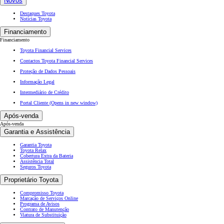
Novos
Destaques Toyota
Notícias Toyota
Financiamento
Financiamento
Toyota Financial Services
Contactos Toyota Financial Services
Proteção de Dados Pessoais
Informação Legal
Intermediário de Crédito
Portal Cliente
(Opens in new window)
Após-venda
Após-venda
Garantia e Assistência
Garantia Toyota
Toyota Relax
Cobertura Extra da Bateria
Assistência Total
Seguros Toyota
Proprietário Toyota
Compromisso Toyota
Marcação de Serviços Online
Programa de Avisos
Contrato de Manutenção
Viatura de Substituição