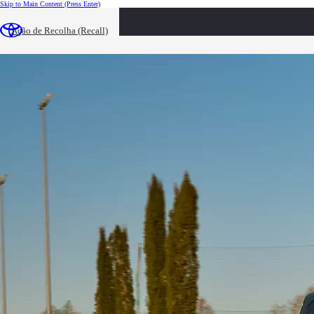
Skip to Main Content
(Press Enter)
loaded content
Ação de Recolha (Recall)