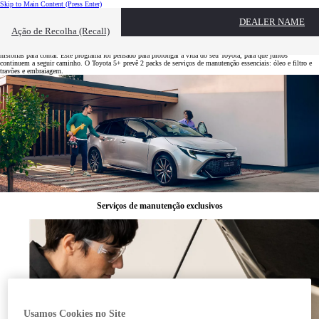
Skip to Main Content
(Press Enter)
DEALER NAME
Conheça os serviços Toyota 5+
Ação de Recolha (Recall)
Se o seu Toyota tem mais de 5 anos, com certeza já viveram muitos momentos juntos. Mas há ainda mais
histórias para contar. Este programa foi pensado para prolongar a vida do seu Toyota, para que juntos
continuem a seguir caminho. O Toyota 5+ prevê 2 packs de serviços de manutenção essenciais: óleo e filtro e
travões e embraiagem.
Serviços de manutenção exclusivos
Usamos Cookies no Site