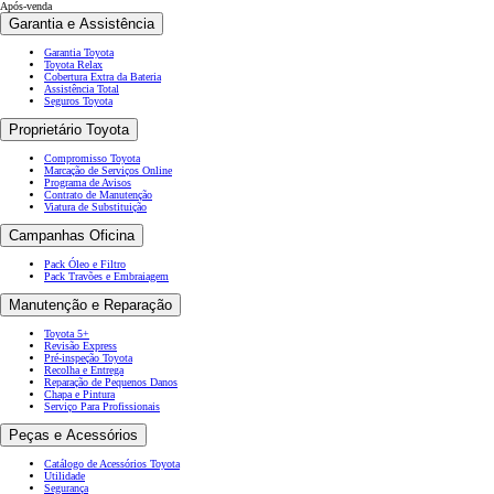
Após-venda
Garantia e Assistência
Garantia Toyota
Toyota Relax
Cobertura Extra da Bateria
Assistência Total
Seguros Toyota
Proprietário Toyota
Compromisso Toyota
Marcação de Serviços Online
Programa de Avisos
Contrato de Manutenção
Viatura de Substituição
Campanhas Oficina
Pack Óleo e Filtro
Pack Travões e Embraiagem
Manutenção e Reparação
Toyota 5+
Revisão Express
Pré-inspeção Toyota
Recolha e Entrega
Reparação de Pequenos Danos
Chapa e Pintura
Serviço Para Profissionais
Peças e Acessórios
Catálogo de Acessórios Toyota
Utilidade
Segurança