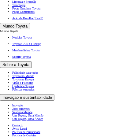
Limpeza e Proteção
Tecnologia
Peças Genuínas Toyota
Peças Contrafeitas
Ação de Recolha (Recall)
Mundo Toyota
Mundo Toyota
Notícias Toyota
Toyota GAZOO Racing
Merchandising Toyota
Spotify Toyota
Sobre a Toyota
Felicidade para todos
Toyota no Mundo
Toyota na Europa
Visão e Filosofia
Qualidade Toyota
Fábricas europeias
Inovação e sustentabilidade
Inovação
Zero acidentes
Sustentabilidade
Um Toyota, Uma Missão
Um Toyota, Uma Árvore
Contacto
Aviso Legal
Política de Privacidade
Política de Cookies