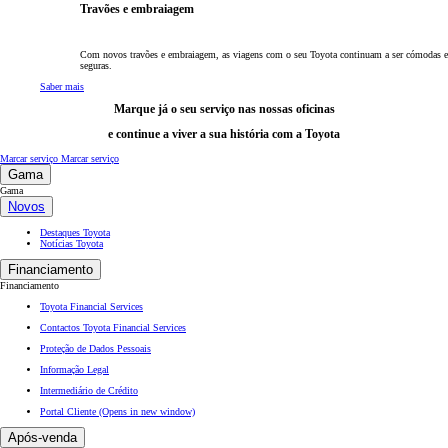
Travões e embraiagem
Com novos travões e embraiagem, as viagens com o seu Toyota continuam a ser cómodas e
seguras.
Saber mais
Marque já o seu serviço nas nossas oficinas
e continue a viver a sua história com a Toyota
Marcar serviço
Marcar serviço
Gama
Gama
Novos
Destaques Toyota
Notícias Toyota
Financiamento
Financiamento
Toyota Financial Services
Contactos Toyota Financial Services
Proteção de Dados Pessoais
Informação Legal
Intermediário de Crédito
Portal Cliente
(Opens in new window)
Após-venda