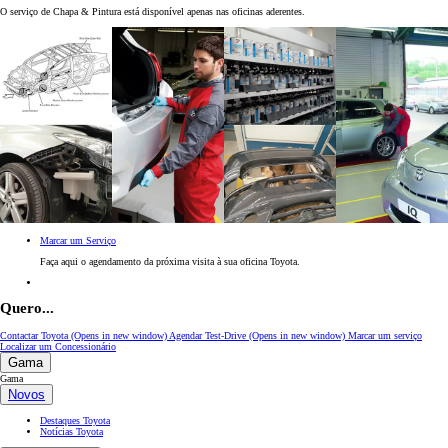
O serviço de Chapa & Pintura está disponível apenas nas oficinas aderentes.
Marcar um Serviço
Faça aqui o agendamento da próxima visita à sua oficina Toyota.
Quero...
Contactar Toyota
(Opens in new window)
Agendar Test-Drive
(Opens in new window)
Marcar um serviço
Localizar um Concessionário
Gama
Gama
Novos
Destaques Toyota
Notícias Toyota