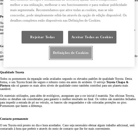
desde pequenos riscos, amolgadelas na carroçaria, até danos nas jantes ou nas óticas. Assim, o seu Toyota estará
de volta às suas mãos, como novo. Tudo isto de forma rápida, conveniente e económica.
melhor a sua utilização, melhorar o seu funcionamento e para realizar publicidade
mais segmentada. Recomendamos que ative todas as cookies, mas se não
concordar, pode simplesmente editá-las através da opção de edição disponível. Os
Peça um orçamento
detalhes completos estão disponíveis nas Definições de Cookies.
Todas as reparações são orçamentadas previamente por profissionais devidamente qualificados, que seguem
cuidadosamente os procedimentos técnicos aprovados pela Toyota. Os Reparadores Toyota Autorizados
fornecem um serviço de reparações integrado, para que o seu Toyota possa voltar à mesma condição que tinha
antes do acidente.
Rejeitar Todas
Aceitar Todas as Cookies
Genuinamente Toyota
O seu Toyota merece as melhores peças para funcionar nas melhores condições. Por isso, as peças de colisão
Definições de Cookies
genuínas Toyota são concebidas e testadas para cumprir com os mais elevados padrões de qualidade, garantindo
assim um ajuste perfeito e segurança máxima.
Qualidade Toyota
Todos os pormenores da reparação serão avaliados segundo os elevados padrões de qualidade Toyota. Desta
forma, o seu Toyota ficará tão seguro e robusto como era antes do acidente. O serviço
Toyota Chapa &
Pintura
não só garante os mais altos níveis de qualidade como também contribui para um planeta mais
saudável.
Os materiais utilizados, para além de ecológicos, asseguram que a cor inicial é mantida. Nas oficinas Toyota,
todos os detalhes são considerados para garantir o melhor resultado no final. Os vidros são mantidos fechados
para impedir a entrada de pó no veículo, os bancos são resguardados e são colocadas proteções no piso.
Pormenores que fazem a diferença.
Contacto permanente
O seu Toyota está pronto no dia e hora acordados. Caso seja necessário efetuar algum trabalho adicional, será
contactado à hora que preferir e através do meio de contacto que lhe for mais conveniente.