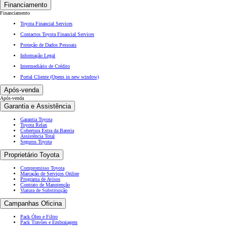
Financiamento
Financiamento
Toyota Financial Services
Contactos Toyota Financial Services
Proteção de Dados Pessoais
Informação Legal
Intermediário de Crédito
Portal Cliente
(Opens in new window)
Após-venda
Após-venda
Garantia e Assistência
Garantia Toyota
Toyota Relax
Cobertura Extra da Bateria
Assistência Total
Seguros Toyota
Proprietário Toyota
Compromisso Toyota
Marcação de Serviços Online
Programa de Avisos
Contrato de Manutenção
Viatura de Substituição
Campanhas Oficina
Pack Óleo e Filtro
Pack Travões e Embraiagem