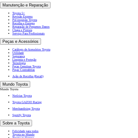
Manutenção e Reparação
Toyota 5+
Revisão Express
Pré-inspeção Toyota
Recolha e Entrega
Reparação de Pequenos Danos
Chapa e Pintura
Serviço Para Profissionais
Peças e Acessórios
Catálogo de Acessórios Toyota
Utilidade
Segurança
Limpeza e Proteção
Tecnologia
Peças Genuínas Toyota
Peças Contrafeitas
Ação de Recolha (Recall)
Mundo Toyota
Mundo Toyota
Notícias Toyota
Toyota GAZOO Racing
Merchandising Toyota
Spotify Toyota
Sobre a Toyota
Felicidade para todos
Toyota no Mundo
Toyota na Europa