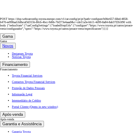
POST https://dxp-webcarconfig.toyota-europe.com/v1/car-config/pt/pt?path=configure/b0fec657-68ed-4858-
b470-ee998aa53d8a/af3d315b-80cb-4bcc-9d6b-7bf273e4aaa9&c=cde11a3e-bb11-4d99-8a84-8ab37f2b5f90 with
body {"reduxState":{"carConfigSettings":{"loadedStepUrls":{"configure":"https://www.toyota.pt/carros/proace-
verso/configurador","specs":"https://www.toyota.pt/carros/proace-verso/especificacoes"}}}}
Gama
Gama
Novos
Destaques Toyota
Notícias Toyota
Financiamento
Financiamento
Toyota Financial Services
Contactos Toyota Financial Services
Proteção de Dados Pessoais
Informação Legal
Intermediário de Crédito
Portal Cliente
(Opens in new window)
Após-venda
Após-venda
Garantia e Assistência
Garantia Toyota