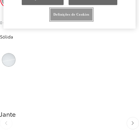
Cinza
Preto
Cinza Titanium
Definições de Cookies
0 €
Sólida
Anterior
Próximo
Branco Icy
Jante
Anterior
Próx