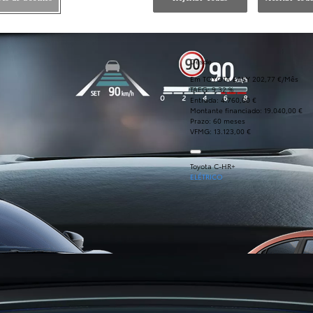
Desde
Em TOYOTA EASY 202,77 €/Mês
TAEG: 9,32 %
Entrada: 4.760,00 €
Montante financiado: 19.040,00 €
Prazo: 60 meses
VFMG: 13.123,00 €
Toyota C-HR+
ELÉTRICO