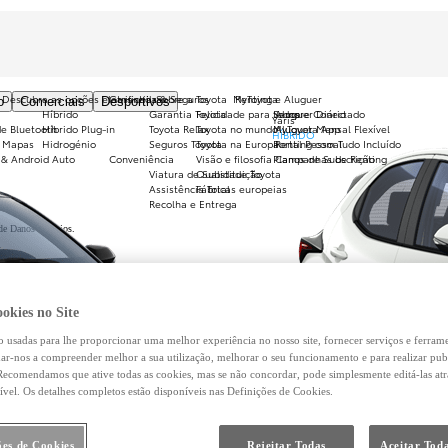
Descubra as opções eletrificadas
Garantias & Seguros
Sobre a Toyota
MyToyota
Renting e Aluguer
o
Comerciais
Desportivos
Híbrido
Garantia Toyota
Felicidade para todos
Sempre Conectado
Aluguer Diário
Yaris
e Bluetooth
Híbrido Plug-in
Toyota Relax
Toyota no mundo
MyToyota App
Aluguer Mensal Flexível
HÍBRIDO
e Mapas
Hidrogénio
Seguros Toyota
Toyota na Europa
Portal Pessoal
Renting com Tudo Incluído
 & Android Auto
Conveniência
Visão e filosofia
Planos de Subscrição
Campanhas de Renting
Viatura de Substituição
Qualidade Toyota
Assistência Total
Fábricas europeias
Recolha e Entrega
de Danos Próprios.
.
okies no Site
o usadas para lhe proporcionar uma melhor experiência no nosso site, fornecer serviços e ferram
udar-nos a compreender melhor a sua utilização, melhorar o seu funcionamento e para realizar pub
ecomendamos que ative todas as cookies, mas se não concordar, pode simplesmente editá-las at
ível. Os detalhes completos estão disponíveis nas Definições de Cookies.
ões de Cookies
Rejeitar Todas
Aceitar Toda