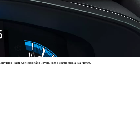
previstos. Num Concessionário Toyota, faça o seguro para a sua viatura.
Marcação de Serviç