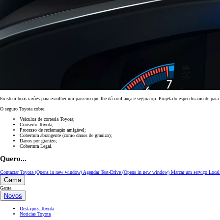
Existem boas razões para escolher um parceiro que lhe dá confiança e segurança. Projetado especificamente pa
Desde
O seguro Toyota cobre:
Em TOYOTA EASY 312,55 €/Mês
Veiculos de cortesia Toyota;
TAEG: 9,13 %
Conserto Toyota;
Entrada: 6.766,00 €
Processo de reclamação amigável;
Montante financiado: 27.064,00 €
Cobertura abrangente (como danos de granizo);
Danos por granizo;
Prazo: 60 meses
Cobertura Legal.
VFMG: 16.937,00 €
Quero...
Contactar Toyota
(Opens in new window)
Agendar Test-Drive
(Opens in new window)
Marcar um serviço
Local
Corolla Touring Sports
Gama
HÍBRIDO
Gama
Novos
Destaques Toyota
Notícias Toyota