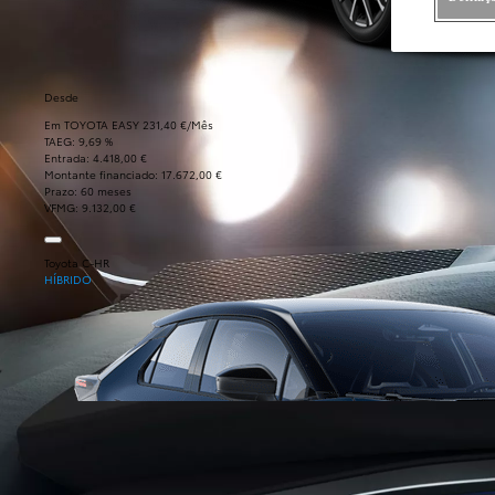
Desde
Em TOYOTA EASY 231,40 €/Mês
TAEG: 9,69 %
Entrada: 4.418,00 €
Montante financiado: 17.672,00 €
Prazo: 60 meses
VFMG: 9.132,00 €
Toyota C-HR
HÍBRIDO