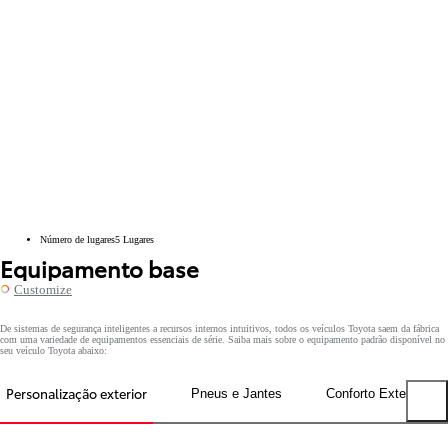
Número de lugares
5
Lugares
Equipamento base
Customize
De sistemas de segurança inteligentes a recursos internos intuitivos, todos os veículos Toyota saem da fábrica
com uma variedade de equipamentos essenciais de série. Saiba mais sobre o equipamento padrão disponível no
seu veículo Toyota abaixo:
Personalização exterior
Pneus e Jantes
Conforto Exterior
Previous tabs