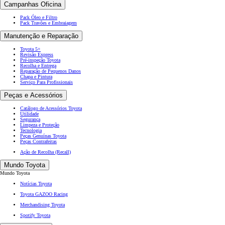
Campanhas Oficina
Pack Óleo e Filtro
Pack Travões e Embraiagem
Manutenção e Reparação
Toyota 5+
Revisão Express
Pré-inspeção Toyota
Recolha e Entrega
Reparação de Pequenos Danos
Chapa e Pintura
Serviço Para Profissionais
Peças e Acessórios
Catálogo de Acessórios Toyota
Utilidade
Segurança
Limpeza e Proteção
Tecnologia
Peças Genuínas Toyota
Peças Contrafeitas
Ação de Recolha (Recall)
Mundo Toyota
Mundo Toyota
Notícias Toyota
Toyota GAZOO Racing
Merchandising Toyota
Spotify Toyota