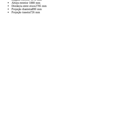
Altura exterior
1880
mm
Distância entre eixos
2785
mm
Projeção dianteira
890
mm
Projeção traseira
726
mm