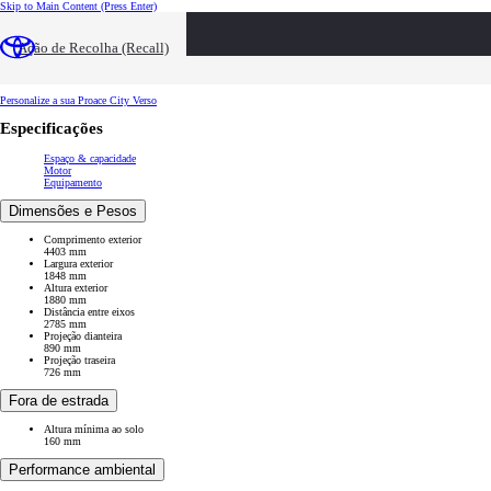
Skip to Main Content
(Press Enter)
Destaques
Modelos e Especificações
Ação de Recolha (Recall)
Preços e Promoções
Fiabilidade e Garantia
Personalize a sua Proace City Verso
Personalize a sua Proace City Verso
Especificações
Espaço & capacidade
Motor
Equipamento
Dimensões e Pesos
Comprimento exterior
4403 mm
Largura exterior
1848 mm
Altura exterior
1880 mm
Distância entre eixos
2785 mm
Projeção dianteira
890 mm
Projeção traseira
726 mm
Fora de estrada
Altura mínima ao solo
160 mm
Performance ambiental