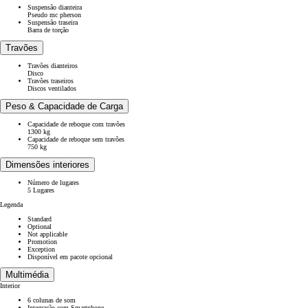
Suspensão dianteira
Pseudo mc pherson
Suspensão traseira
Barra de torção
Travões
Travões dianteiros
Disco
Travões traseiros
Discos ventilados
Peso & Capacidade de Carga
Capacidade de reboque com travões
1300 kg
Capacidade de reboque sem travões
750 kg
Dimensões interiores
Número de lugares
5 Lugares
Legenda
Standard
Optional
Not applicable
Promotion
Exception
Disponível em pacote opcional
Multimédia
Interior
6 colunas de som
Integração com Smartphone