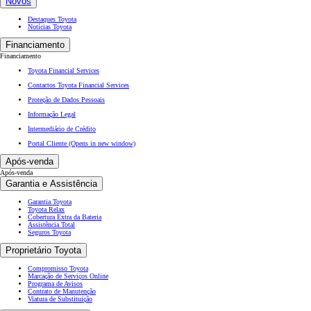
Novos
Destaques Toyota
Notícias Toyota
Financiamento
Financiamento
Toyota Financial Services
Contactos Toyota Financial Services
Proteção de Dados Pessoais
Informação Legal
Intermediário de Crédito
Portal Cliente
(Opens in new window)
Após-venda
Após-venda
Garantia e Assistência
Garantia Toyota
Toyota Relax
Cobertura Extra da Bateria
Assistência Total
Seguros Toyota
Proprietário Toyota
Compromisso Toyota
Marcação de Serviços Online
Programa de Avisos
Contrato de Manutenção
Viatura de Substituição