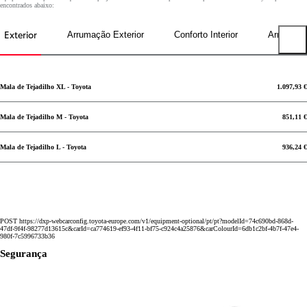
encontrados abaixo:
Exterior
Arrumação Exterior
Conforto Interior
Arrumação
Previous tabs
Mala de Tejadilho XL - Toyota
1.097,93 €
Mala de Tejadilho M - Toyota
851,11 €
Mala de Tejadilho L - Toyota
936,24 €
POST https://dxp-webcarconfig.toyota-europe.com/v1/equipment-optional/pt/pt?modelId=74c690bd-868d-
47df-9f4f-98277d13615c&carId=ca774619-ef93-4f11-bf75-c924c4a25876&carColourId=6db1c2bf-4b7f-47e4-
980f-7c5996733b36
Segurança