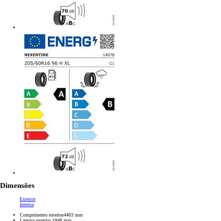
Dimensões
Exterior
Interior
Comprimento exterior
4403
mm
Largura exterior
1848
mm