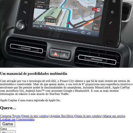
Um manancial de possibilidades multimédia
Com ativação por voz e tecnologia de ecrã tátil, o Proace City oferece o que há de mais recente em termos de
multimédia e conetividade. Mais do que apenas áudio, o seu ecrã de 8” proporciona uma experiência intuitiva e
envolvente que lhe permite aceder às funcionalidades do smartphone, incluindo MirrorLink®, Apple CarPlay
com assistência Siri, Android Auto™ com assistente Google e Bluetooth®. E com as mais recentes
informações de trânsito à mão através do TomTom Traffic.
Apple Carplay é uma marca registada da Apple Inc.
Quero...
Contactar Toyota
(Opens in new window)
Agendar Test-Drive
(Opens in new window)
Marcar um serviço
Localizar um Concessionário
Gama
Gama