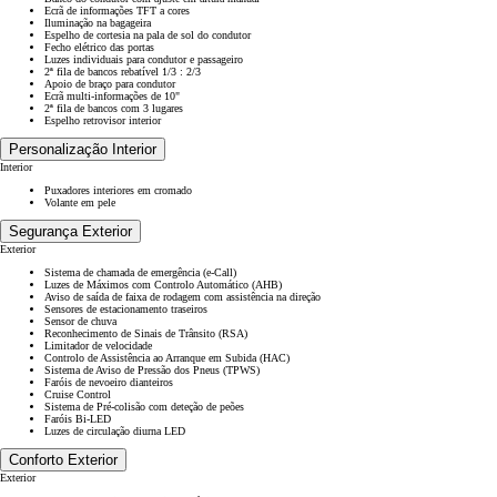
Ecrã de informações TFT a cores
Iluminação na bagageira
Espelho de cortesia na pala de sol do condutor
Fecho elétrico das portas
Luzes individuais para condutor e passageiro
2ª fila de bancos rebatível 1/3 : 2/3
Apoio de braço para condutor
Ecrã multi-informações de 10"
2ª fila de bancos com 3 lugares
Espelho retrovisor interior
Personalização Interior
Interior
Puxadores interiores em cromado
Volante em pele
Segurança Exterior
Exterior
Sistema de chamada de emergência (e-Call)
Luzes de Máximos com Controlo Automático (AHB)
Aviso de saída de faixa de rodagem com assistência na direção
Sensores de estacionamento traseiros
Sensor de chuva
Reconhecimento de Sinais de Trânsito (RSA)
Limitador de velocidade
Controlo de Assistência ao Arranque em Subida (HAC)
Sistema de Aviso de Pressão dos Pneus (TPWS)
Faróis de nevoeiro dianteiros
Cruise Control
Sistema de Pré-colisão com deteção de peões
Faróis Bi-LED
Luzes de circulação diurna LED
Conforto Exterior
Exterior