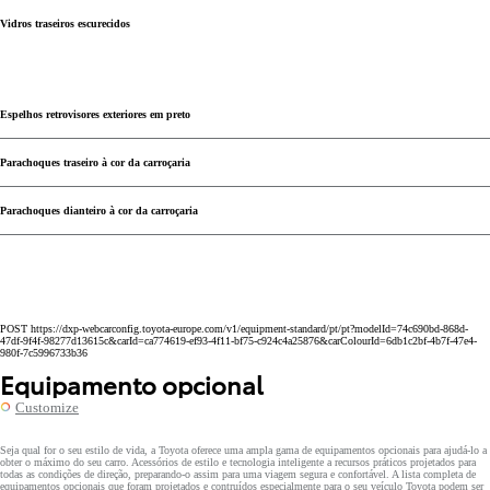
Vidros traseiros escurecidos
Espelhos retrovisores exteriores em preto
Parachoques traseiro à cor da carroçaria
Parachoques dianteiro à cor da carroçaria
POST https://dxp-webcarconfig.toyota-europe.com/v1/equipment-standard/pt/pt?modelId=74c690bd-868d-
47df-9f4f-98277d13615c&carId=ca774619-ef93-4f11-bf75-c924c4a25876&carColourId=6db1c2bf-4b7f-47e4-
980f-7c5996733b36
Equipamento opcional
Customize
Seja qual for o seu estilo de vida, a Toyota oferece uma ampla gama de equipamentos opcionais para ajudá-lo a
obter o máximo do seu carro. Acessórios de estilo e tecnologia inteligente a recursos práticos projetados para
todas as condições de direção, preparando-o assim para uma viagem segura e confortável. A lista completa de
equipamentos opcionais que foram projetados e contruídos especialmente para o seu veículo Toyota podem ser