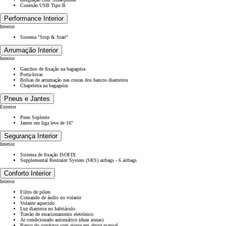
Conexão USB Tipo B
Performance Interior
Interior
Sistema "Stop & Start"
Arrumação Interior
Interior
Ganchos de fixação na bagageira
Porta-luvas
Bolsas de arrumação nas costas dos bancos dianteiros
Chapeleira na bagageira
Pneus e Jantes
Exterior
Pneu Suplente
Jantes em liga leve de 16"
Segurança Interior
Interior
Sistema de fixação ISOFIX
Supplemental Restraint System (SRS) airbags - 6 airbags
Conforto Interior
Interior
Filtro de pólen
Comando de áudio no volante
Volante aquecido
Luz dianteira no habitáculo
Travão de estacionamento eletrónico
Ar condicionado automático (duas zonas)
Banco do condutor com ajuste em altura manual