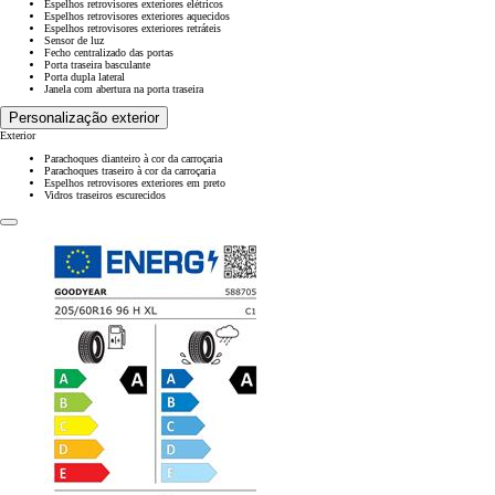
Espelhos retrovisores exteriores elétricos
Espelhos retrovisores exteriores aquecidos
Espelhos retrovisores exteriores retráteis
Sensor de luz
Fecho centralizado das portas
Porta traseira basculante
Porta dupla lateral
Janela com abertura na porta traseira
Personalização exterior
Exterior
Parachoques dianteiro à cor da carroçaria
Parachoques traseiro à cor da carroçaria
Espelhos retrovisores exteriores em preto
Vidros traseiros escurecidos