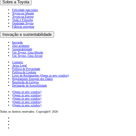
Sobre a Toyota
Felicidade para todos
Toyota no Mundo
Toyota na Europa
Visão e Filosofia
Qualidade Toyota
Fábricas europeias
Inovação e sustentabilidade
Inovação
Zero acidentes
Sustentabilidade
Um Toyota, Uma Missão
Um Toyota, Uma Árvore
Contacto
Aviso Legal
Política de Privacidade
Política de Cookies
Livro de Reclamações
(Opens in new window)
Regulamento Europeu dos Dados
Resolução de Litígios
Declaração de Acessibilidade
(Opens in new window)
(Opens in new window)
(Opens in new window)
(Opens in new window)
(Opens in new window)
Todos os direitos reservados. Copyright© 2026