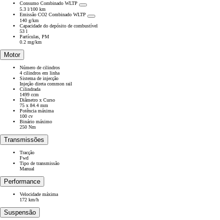
Consumo Combinado WLTP
5.3 l/100 km
Emissão CO2 Combinado WLTP
140 g/km
Capacidade do depósito de combustível
53 l
Partículas, PM
0.2 mg/km
Motor
Número de cilindros
4 cilindros em linha
Sistema de injecção
Injeção direta common rail
Cilindrada
1499 ccm
Diâmetro x Curso
75 x 84.4 mm
Potência máxima
100 cv
Binário máximo
250 Nm
Transmissões
Tracção
Fwd
Tipo de transmissão
Manual
Performance
Velocidade máxima
172 km/h
Suspensão