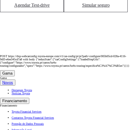
Agendar Test-drive
Simular seguro
POST https://dxp-webcarconfig.toyota-europe.com/v1/car-config/pt/pt?path=configure/005b05cd-028a-4116-
9df3-e6ee345cd7a8 with body {"reduxState":{"carConfigSettings":{"loadedStepUrls":
{"configure":"https://www.toyota.pt/carros/bz4x-
touring/configurador","specs":"https://www.toyota.pt/carros/bz4x-touring/especifica%C3%A7%C3%B5es"}}}}
Gama
Gama
Novos
Destaques Toyota
Notícias Toyota
Financiamento
Financiamento
Toyota Financial Services
Contactos Toyota Financial Services
Proteção de Dados Pessoais
Informação Legal