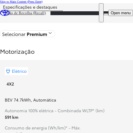
Skip to Main Content
(Press Enter)
Especificações e destaques
Preço atualizado O preço da sua configuração é 53 150 €
DEALER NAME
Open menu
Ação de Recolha (Recall)
Voltar
Selecionar
Premium
Motorização
Elétrico
4X2
BEV 74.7kWh
,
Automática
Autonomia 100% elétrica - Combinada WLTP* (km)
591 km
Consumo de energia (Wh/km)* - Máx.