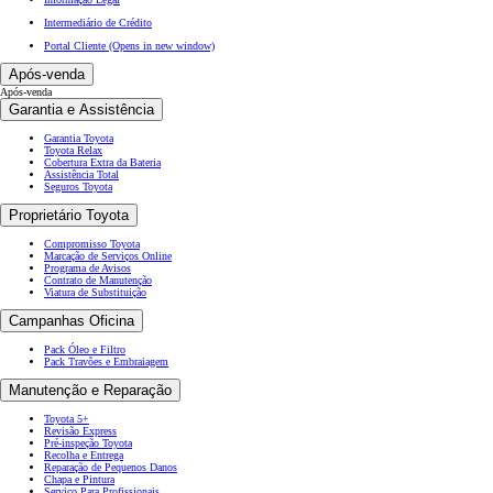
Intermediário de Crédito
Portal Cliente
(Opens in new window)
Após-venda
Após-venda
Garantia e Assistência
Garantia Toyota
Toyota Relax
Cobertura Extra da Bateria
Assistência Total
Seguros Toyota
Proprietário Toyota
Compromisso Toyota
Marcação de Serviços Online
Programa de Avisos
Contrato de Manutenção
Viatura de Substituição
Campanhas Oficina
Pack Óleo e Filtro
Pack Travões e Embraiagem
Manutenção e Reparação
Toyota 5+
Revisão Express
Pré-inspeção Toyota
Recolha e Entrega
Reparação de Pequenos Danos
Chapa e Pintura
Serviço Para Profissionais