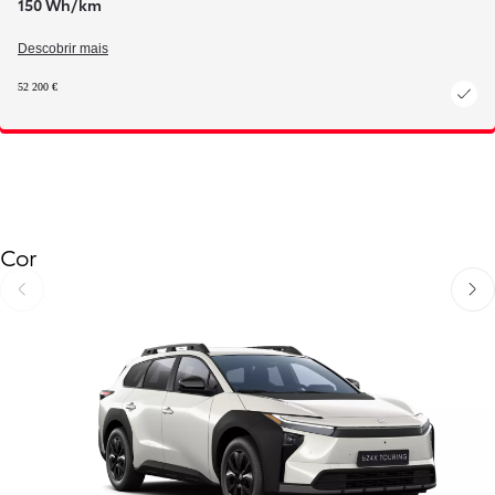
150 Wh/km
Descobrir mais
52 200 €
Cor
Anterior
Próx