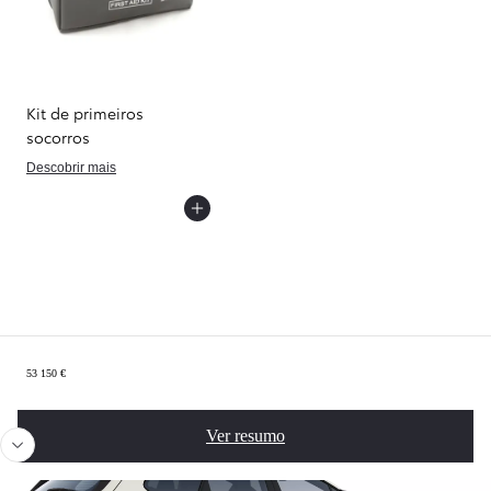
Kit de primeiros
socorros
Descobrir mais
Sumário
53 150 €
Anterior
Próx
Ver resumo