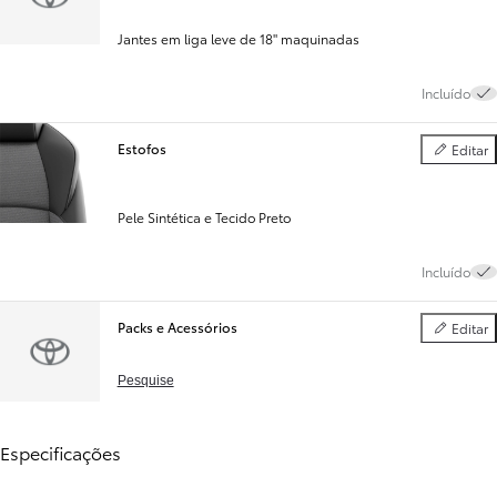
Jantes em liga leve de 18" maquinadas
Incluído
Estofos
Editar
Estofos
Pele Sintética e Tecido Preto
Incluído
Packs e Acessórios
Editar
Packs e Ac
Pesquise
Especificações