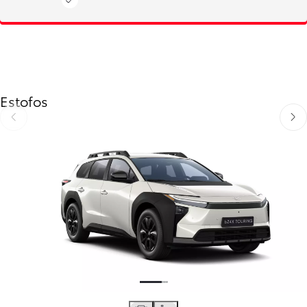
Estofos
Anterior
Próx