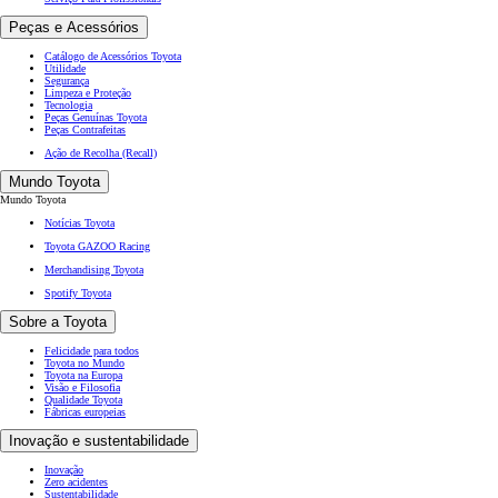
Peças e Acessórios
Catálogo de Acessórios Toyota
Utilidade
Segurança
Limpeza e Proteção
Tecnologia
Peças Genuínas Toyota
Peças Contrafeitas
Ação de Recolha (Recall)
Mundo Toyota
Mundo Toyota
Notícias Toyota
Toyota GAZOO Racing
Merchandising Toyota
Spotify Toyota
Sobre a Toyota
Felicidade para todos
Toyota no Mundo
Toyota na Europa
Visão e Filosofia
Qualidade Toyota
Fábricas europeias
Inovação e sustentabilidade
Inovação
Zero acidentes
Sustentabilidade