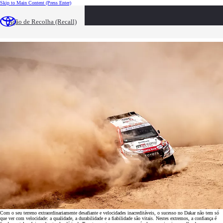
Skip to Main Content
(Press Enter)
MAIS DE 40 ANOS DE TOYOTA NO RALLY
Ação de Recolha (Recall)
DAKAR
Com o seu terreno extraordinariamente desafiante e velocidades inacreditáveis, o sucesso no Dakar não tem só
que ver com velocidade: a qualidade, a durabilidade e a fiabilidade são vitais. Nestes extremos, a confiança é