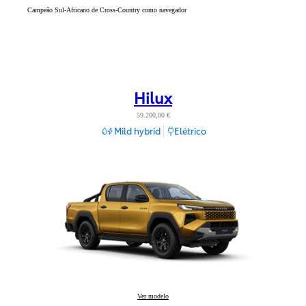
Campeão Sul-Africano de Cross-Country como navegador
Hilux
59.200,00 €
Mild hybrid
Elétrico
Hilux
Ver modelo
: