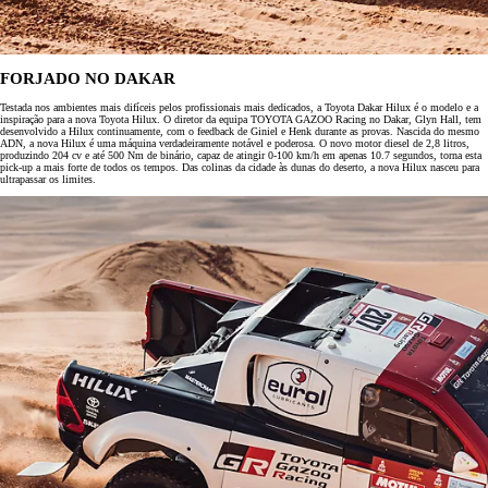
FORJADO NO DAKAR
Testada nos ambientes mais difíceis pelos profissionais mais dedicados, a Toyota Dakar Hilux é o modelo e a
inspiração para a nova Toyota Hilux. O diretor da equipa TOYOTA GAZOO Racing no Dakar, Glyn Hall, tem
desenvolvido a Hilux continuamente, com o feedback de Giniel e Henk durante as provas. Nascida do mesmo
ADN, a nova Hilux é uma máquina verdadeiramente notável e poderosa. O novo motor diesel de 2,8 litros,
produzindo 204 cv e até 500 Nm de binário, capaz de atingir 0-100 km/h em apenas 10.7 segundos, torna esta
pick-up a mais forte de todos os tempos. Das colinas da cidade às dunas do deserto, a nova Hilux nasceu para
ultrapassar os limites.