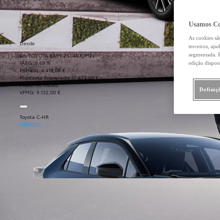
Usamos Co
As cookies sã
Desde
terceiros, aj
Em TOYOTA EASY 231,40 €/Mês
segmentada. R
TAEG: 9,69 %
edição dispon
Entrada: 4.418,00 €
Montante financiado: 17.672,00 €
Prazo: 60 meses
Definiç
VFMG: 9.132,00 €
Toyota C-HR
HÍBRIDO