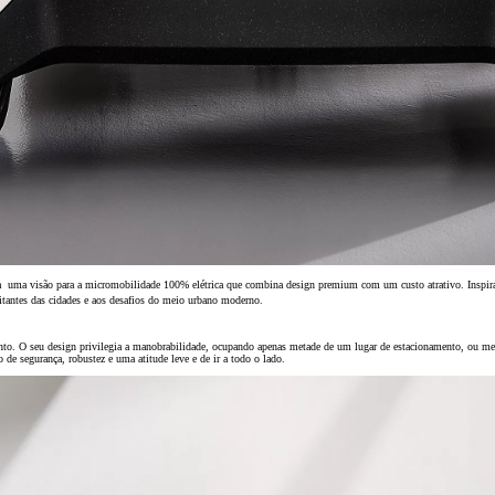
Desde
Land Cruiser 250
Desde
Hilux
ELÉTRICO
Desde
 uma visão para a micromobilidade 100% elétrica que combina design premium com um custo atrativo. Inspira
Proace
tantes das cidades e aos desafios do meio urbano moderno.
ELÉTRICO
Desde
. O seu design privilegia a manobrabilidade, ocupando apenas metade de um lugar de estacionamento, ou mesm
 de segurança, robustez e uma atitude leve e de ir a todo o lado.