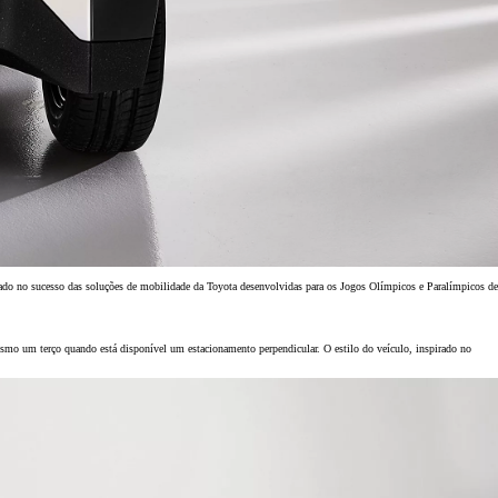
do no sucesso das soluções de mobilidade da Toyota desenvolvidas para os Jogos Olímpicos e Paralímpicos de
o um terço quando está disponível um estacionamento perpendicular. O estilo do veículo, inspirado no