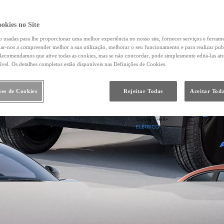
okies no Site
o usadas para lhe proporcionar uma melhor experiência no nosso site, fornecer serviços e ferram
Desde
udar-nos a compreender melhor a sua utilização, melhorar o seu funcionamento e para realizar pub
ecomendamos que ative todas as cookies, mas se não concordar, pode simplesmente editá-las at
Em TOYOTA EASY 219,11 €/Mês
TAEG: 9,33 %
ível. Os detalhes completos estão disponíveis nas Definições de Cookies.
Entrada: 4.960,00 €
Montante financiado: 19.840,00 €
Prazo: 60 meses
ões de Cookies
Rejeitar Todas
Aceitar Toda
VFMG: 13.123,00 €
Toyota C-HR+
ELÉTRICO