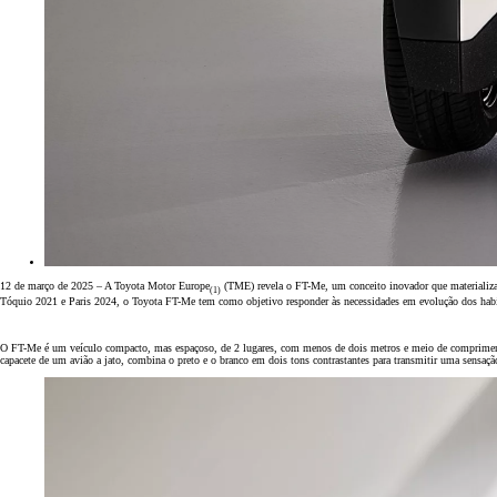
Em TOYOTA EASY 478,85 €/Mês
TAEG: 9,21 %
Entrada: 8.694,00 €
Montante financiado: 34.776,00 €
Prazo: 60 meses
VFMG: 16.313,00 €
bZ4X Touring
ELÉTRICO
Desde
GR Yaris
Desde
12 de março de 2025 – A Toyota Motor Europe
(TME) revela o FT-Me, um conceito inovador que materializa
Proace City Verso
(1)
Tóquio 2021 e Paris 2024, o Toyota FT-Me tem como objetivo responder às necessidades em evolução dos habi
ELÉTRICO
Desde
O FT-Me é um veículo compacto, mas espaçoso, de 2 lugares, com menos de dois metros e meio de comprimento
Proace Max
capacete de um avião a jato, combina o preto e o branco em dois tons contrastantes para transmitir uma sensação
ELÉTRICO
Desde