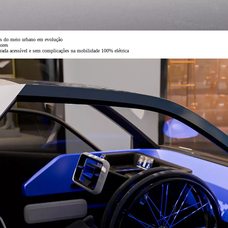
ios do meio urbano em evolução
dores
rada acessível e sem complicações na mobilidade 100% elétrica
Desde
Corolla Sedan
HÍBRIDO