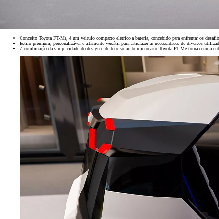
Conceito Toyota FT-Me, é um veículo compacto elétrico a bateria, concebido para enfrentar os desaf
Estilo premium, personalizável e altamente versátil para satisfazer as necessidades de diversos utiliza
A combinação da simplicidade do design e do teto solar do microcarro Toyota FT-Me torna-o uma ent
Desde
Em TOYOTA EASY 328,89 €/Mês
TAEG: 9,13 %
Entrada: 6.966,00 €
Montante financiado: 27.864,00 €
Prazo: 60 meses
VFMG: 16.937,00 €
Corolla Touring Sports
HÍBRIDO