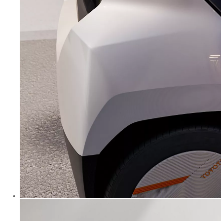
Desde
Em TOYOTA EASY 337,17 €/Mês
TAEG: 9,20 %
Entrada: 6.842,00 €
Montante financiado: 27.368,00 €
Prazo: 60 meses
VFMG: 15.638,00 €