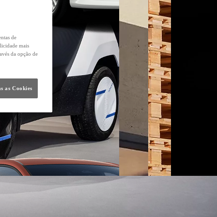
entas de
licidade mais
ravés da opção de
s as Cookies