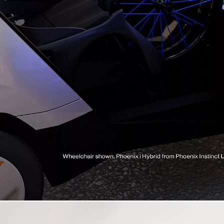
Desde
Em TOYOTA EASY 319,70 €/Mês
TAEG: 9,18 %
Entrada: 6.672,00 €
Montante financiado: 26.688,00 €
Prazo: 60 meses
VFMG: 15.891,00 €