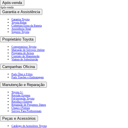
Após-venda
Após-venda
Garantia e Assistência
Garantia Toyota
Toyota Relax
Cobertura Extra da Bateria
Assistência Total
Seguros Toyota
Proprietário Toyota
Compromisso Toyota
Marcação de Serviços Online
Programa de Avisos
Contrato de Manutenção
Viatura de Substituição
Campanhas Oficina
Pack Óleo e Filtro
Pack Travões e Embraiagem
Manutenção e Reparação
Toyota 5+
Revisão Express
Pré-inspeção Toyota
Recolha e Entrega
Reparação de Pequenos Danos
Chapa e Pintura
Serviço Para Profissionais
Peças e Acessórios
Catálogo de Acessórios Toyota