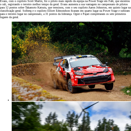
Evans, com o copiloto Scott Martin, foi o piloto mais rápido da equipa na Power Stage em Fafe, que encerrou
o rali, registando o terceiro melhor tempo da geral. Evans aumenta a sua vantagem no campeonato de pilotos
para 12 pontos sobre Takamoto Katsuta, que terminou, com o seu copiloto Aaron Johnston, em quinto lugar na
classificação geral. Solberg e o copiloto Elliott Edmondson ficaram em quarto lugar na Power Stage e subiram
para o terceiro lugar no campeonato, a 31 pontos da liderança. Ogier e Pajari completaram os sete primeiros
lugares da geral.