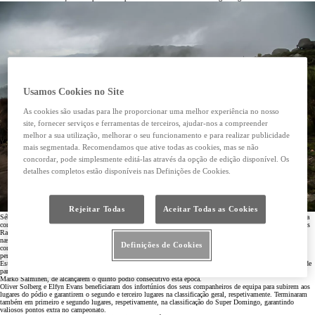
Usamos Cookies no Site
As cookies são usadas para lhe proporcionar uma melhor experiência no nosso
site, fornecer serviços e ferramentas de terceiros, ajudar-nos a compreender
melhor a sua utilização, melhorar o seu funcionamento e para realizar publicidade
mais segmentada. Recomendamos que ative todas as cookies, mas se não
concordar, pode simplesmente editá-las através da opção de edição disponível. Os
detalhes completos estão disponíveis nas Definições de Cookies.
Rejeitar Todas
Aceitar Todas as Cookies
Sébastien Ogier parecia estar a caminho de uma vitória que iria ampliar o seu recorde na prova lusa, após uma
condução virtuosa nas difíceis condições de chuva da tarde de sábado. A sua vantagem ao volante do GR Yaris
Rally1, com o copiloto Vincent Landais, era de 17,3 segundos após as duas primeiras passagens de domingo
nas icónicas pistas de terra de Vieira do Minho e Fafe, mas um “golpe de teatro” provocado por um furo nas
Definições de Cookies
condições rochosas da segunda passagem por Vieira do Minho, obrigou a dupla a parar para trocar uma roda,
perdendo cerca de dois minutos.
Esta penúltima etapa trouxe dupla desgraça à equipa, com o terceiro classificado, Sami Pajari, a ter também de
parar em circunstâncias semelhantes durante mais de dois minutos, impedindo-o o jovem piloto e copiloto
Marko Salminen, de alcançarem o quinto pódio consecutivo esta época.
Oliver Solberg e Elfyn Evans beneficiaram dos infortúnios dos seus companheiros de equipa para subirem aos
lugares do pódio e garantirem o segundo e terceiro lugares na classificação geral, respetivamente. Terminaram
também em primeiro e segundo lugares, respetivamente, na classificação do Super Domingo, garantindo
valiosos pontos extra no campeonato.