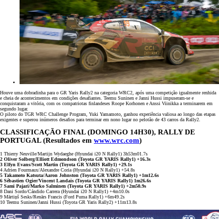
Houve uma dobradinha para o GR Yaris Rally2 na categoria WRC2, após uma competição igualmente renhida
e cheia de acontecimentos em condições desafiantes. Teemu Suninen e Janni Hussi impuseram-se e
conquistaram a vitória, com os compatriotas finlandeses Roope Korhonen e Anssi Viinikka a terminarem em
segundo lugar.
O piloto do TGR WRC Challenge Program, Yuki Yamamoto, ganhou experiência valiosa ao longo das etapas
exigentes e superou inúmeros desafios para terminar em nono lugar no pelotão de 43 carros da Rally2.
CLASSIFICAÇÃO FINAL (DOMINGO 14H30), RALLY DE
PORTUGAL (Resultados em
www.wrc.com
)
1 Thierry Neuville/Martijn Wydaeghe (Hyundai i20 N Rally1) 3h53m01.7s
2 Oliver Solberg/Elliott Edmondson (Toyota GR YARIS Rally1) +16.3s
3 Elfyn Evans/Scott Martin (Toyota GR YARIS Rally1) +29.1s
4 Adrien Fourmaux/Alexandre Coria (Hyundai i20 N Rally1) +54.8s
5 Takamoto Katsuta/Aaron Johnston (Toyota GR YARIS Rally1) +1m12.6s
6 Sébastien Ogier/Vincent Landais (Toyota GR YARIS Rally1) 1m26.6s
7 Sami Pajari/Marko Salminen (Toyota GR YARIS Rally1) +2m50.9s
8 Dani Sordo/Cándido Carrera (Hyundai i20 N Rally1) +4m10.0s
9 Mārtiņš Sesks/Renārs Francis (Ford Puma Rally1) +6m49.2s
10 Teemu Suninen/Janni Hussi (Toyota GR Yaris Rally2) +11m13.8s