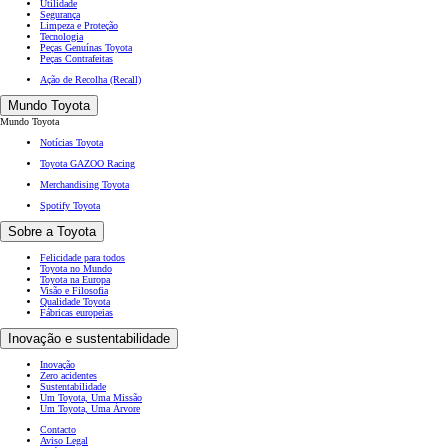
Utilidade
Segurança
Limpeza e Proteção
Tecnologia
Peças Genuínas Toyota
Peças Contrafeitas
Ação de Recolha (Recall)
Mundo Toyota
Mundo Toyota
Notícias Toyota
Toyota GAZOO Racing
Merchandising Toyota
Spotify Toyota
Sobre a Toyota
Felicidade para todos
Toyota no Mundo
Toyota na Europa
Visão e Filosofia
Qualidade Toyota
Fábricas europeias
Inovação e sustentabilidade
Inovação
Zero acidentes
Sustentabilidade
Um Toyota, Uma Missão
Um Toyota, Uma Árvore
Contacto
Aviso Legal