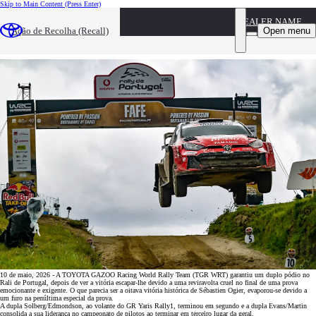
Skip to Main Content
(Press Enter)
DEALER NAME
TOYOTA GAZOO Racing World Rally Team com
Open menu
Ação de Recolha (Recall)
duplo pódio no Vodafone Rally de Portugal
10 de maio, 2026 - A TOYOTA GAZOO Racing World Rally Team (TGR WRT) garantiu um duplo pódio no
Rali de Portugal, depois de ver a vitória escapar-lhe devido a uma reviravolta cruel no final de uma prova
emocionante e exigente. O que parecia ser a oitava vitória histórica de Sébastien Ogier, evaporou-se devido a
um furo na penúltima especial da prova.
A dupla Solberg/Edmondson, ao volante do GR Yaris Rally1, terminou em segundo e a dupla Evans/Martin
consolida a sua liderança no campeonato de pilotos ao terminar em terceiro lugar da geral.