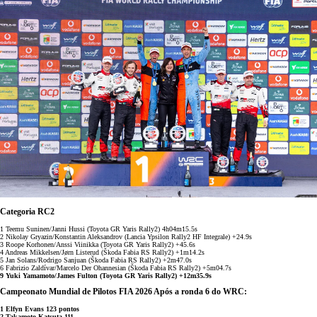
Categoria RC2
1 Teemu Suninen/Janni Hussi (Toyota GR Yaris Rally2) 4h04m15.5s
2 Nikolay Gryazin/Konstantin Aleksandrov (Lancia Ypsilon Rally2 HF Integrale) +24.9s
3 Roope Korhonen/Anssi Viinikka (Toyota GR Yaris Rally2) +45.6s
4 Andreas Mikkelsen/Jørn Listerud (Škoda Fabia RS Rally2) +1m14.2s
5 Jan Solans/Rodrigo Sanjuan (Škoda Fabia RS Rally2) +2m47.0s
6 Fabrizio Zaldívar/Marcelo Der Ohannesian (Škoda Fabia RS Rally2) +5m04.7s
9 Yuki Yamamoto/James Fulton (Toyota GR Yaris Rally2) +12m35.9s
Campeonato Mundial de Pilotos FIA 2026 Após a ronda 6 do WRC:
1 Elfyn Evans 123 pontos
2 Takamoto Katsuta 111