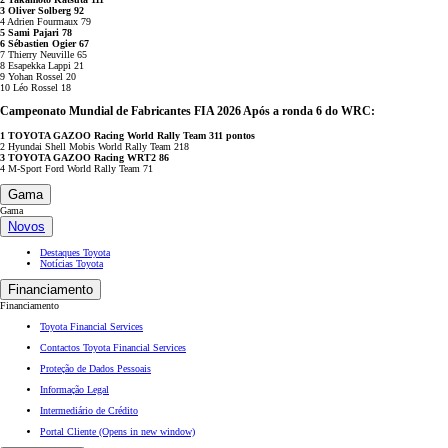
3 Oliver Solberg 92
4 Adrien Fourmaux 79
5 Sami Pajari 78
6 Sébastien Ogier 67
7 Thierry Neuville 65
8 Esapekka Lappi 21
9 Yohan Rossel 20
10 Léo Rossel 18
Campeonato Mundial de Fabricantes FIA 2026 Após a ronda 6 do WRC:
1 TOYOTA GAZOO Racing World Rally Team 311 pontos
2 Hyundai Shell Mobis World Rally Team 218
3 TOYOTA GAZOO Racing WRT2 86
4 M-Sport Ford World Rally Team 71
Gama
Gama
Novos
Destaques Toyota
Notícias Toyota
Financiamento
Financiamento
Toyota Financial Services
Contactos Toyota Financial Services
Proteção de Dados Pessoais
Informação Legal
Intermediário de Crédito
Portal Cliente
(Opens in new window)