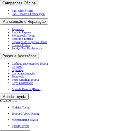
Campanhas Oficina
Pack Óleo e Filtro
Pack Travões e Embraiagem
Manutenção e Reparação
Toyota 5+
Revisão Express
Pré-inspeção Toyota
Recolha e Entrega
Reparação de Pequenos Danos
Chapa e Pintura
Serviço Para Profissionais
Peças e Acessórios
Catálogo de Acessórios Toyota
Utilidade
Segurança
Limpeza e Proteção
Tecnologia
Peças Genuínas Toyota
Peças Contrafeitas
Ação de Recolha (Recall)
Mundo Toyota
Mundo Toyota
Notícias Toyota
Toyota GAZOO Racing
Merchandising Toyota
Spotify Toyota