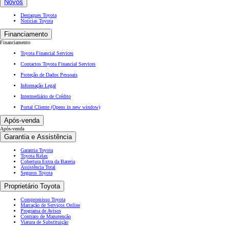
Novos
Destaques Toyota
Notícias Toyota
Financiamento
Financiamento
Toyota Financial Services
Contactos Toyota Financial Services
Proteção de Dados Pessoais
Informação Legal
Intermediário de Crédito
Portal Cliente
(Opens in new window)
Após-venda
Após-venda
Garantia e Assistência
Garantia Toyota
Toyota Relax
Cobertura Extra da Bateria
Assistência Total
Seguros Toyota
Proprietário Toyota
Compromisso Toyota
Marcação de Serviços Online
Programa de Avisos
Contrato de Manutenção
Viatura de Substituição