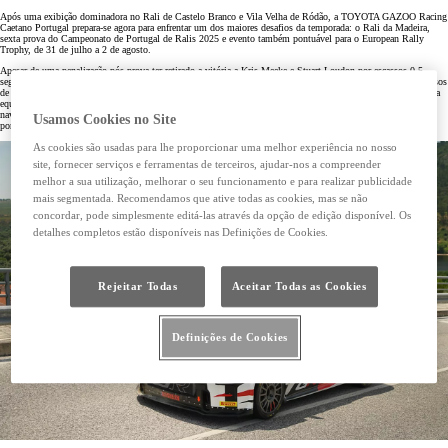
Após uma exibição dominadora no Rali de Castelo Branco e Vila Velha de Ródão, a TOYOTA GAZOO Racing
Caetano Portugal prepara-se agora para enfrentar um dos maiores desafios da temporada: o Rali da Madeira,
sexta prova do Campeonato de Portugal de Ralis 2025 e evento também pontuável para o European Rally
Trophy, de 31 de julho a 2 de agosto.
Apesar de uma penalização pós-prova ter retirado a vitória a Kris Meeke e Stuart Loudon por escassos 0,5
segundos, a dupla britânica demonstrou novamente toda a performance do GR Yaris Rally2, desta vez em pisos
de asfalto, vencendo oito dos 12 troços e dominando grande parte do rali. Essa exibição reforça a confiança da
equipa para a prova madeirense. Kris Meeke e Stuart Loudon lideram os campeonatos de condutores e
navegadores, com cinco pontos de vantagem e a Toyota é claramente líder no campeonato por marcas com 41
Usamos Cookies no Site
pontos de distância para a concorrência.
As cookies são usadas para lhe proporcionar uma melhor experiência no nosso
site, fornecer serviços e ferramentas de terceiros, ajudar-nos a compreender
melhor a sua utilização, melhorar o seu funcionamento e para realizar publicidade
mais segmentada. Recomendamos que ative todas as cookies, mas se não
concordar, pode simplesmente editá-las através da opção de edição disponível. Os
detalhes completos estão disponíveis nas Definições de Cookies.
Rejeitar Todas
Aceitar Todas as Cookies
Definições de Cookies