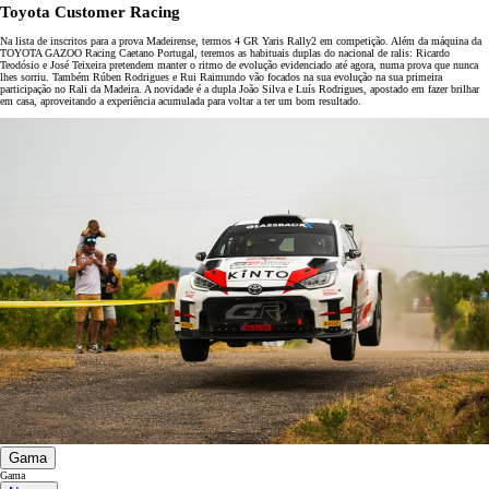
Toyota Customer Racing
Na lista de inscritos para a prova Madeirense, termos 4 GR Yaris Rally2 em competição. Além da máquina da
TOYOTA GAZOO Racing Caetano Portugal, teremos as habituais duplas do nacional de ralis: Ricardo
Teodósio e José Teixeira pretendem manter o ritmo de evolução evidenciado até agora, numa prova que nunca
lhes sorriu. Também Rúben Rodrigues e Rui Raimundo vão focados na sua evolução na sua primeira
participação no Rali da Madeira. A novidade é a dupla João Silva e Luís Rodrigues, apostado em fazer brilhar
em casa, aproveitando a experiência acumulada para voltar a ter um bom resultado.
Gama
Gama