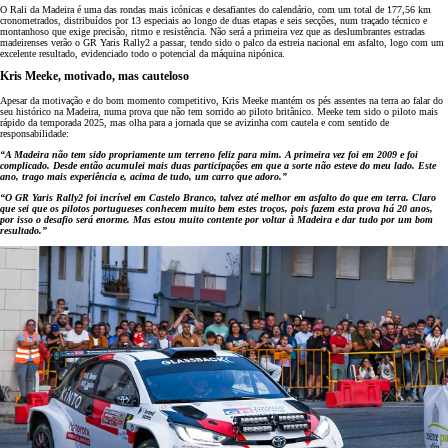
O Rali da Madeira é uma das rondas mais icónicas e desafiantes do calendário, com um total de 177,56 km
cronometrados, distribuídos por 13 especiais ao longo de duas etapas e seis secções, num traçado técnico e
montanhoso que exige precisão, ritmo e resistência. Não será a primeira vez que as deslumbrantes estradas
madeirenses verão o GR Yaris Rally2 a passar, tendo sido o palco da estreia nacional em asfalto, logo com um
excelente resultado, evidenciado todo o potencial da máquina nipónica.
Kris Meeke, motivado, mas cauteloso
Apesar da motivação e do bom momento competitivo, Kris Meeke mantém os pés assentes na terra ao falar do
seu histórico na Madeira, numa prova que não tem sorrido ao piloto britânico. Meeke tem sido o piloto mais
rápido da temporada 2025, mas olha para a jornada que se avizinha com cautela e com sentido de
responsabilidade:
“A Madeira não tem sido propriamente um terreno feliz para mim. A primeira vez foi em 2009 e foi
complicado. Desde então acumulei mais duas participações em que a sorte não esteve do meu lado. Este
ano, trago mais experiência e, acima de tudo, um carro que adoro.”
“O GR Yaris Rally2 foi incrível em Castelo Branco, talvez até melhor em asfalto do que em terra. Claro
que sei que os pilotos portugueses conhecem muito bem estes troços, pois fazem esta prova há 20 anos,
por isso o desafio será enorme. Mas estou muito contente por voltar à Madeira e dar tudo por um bom
resultado.”