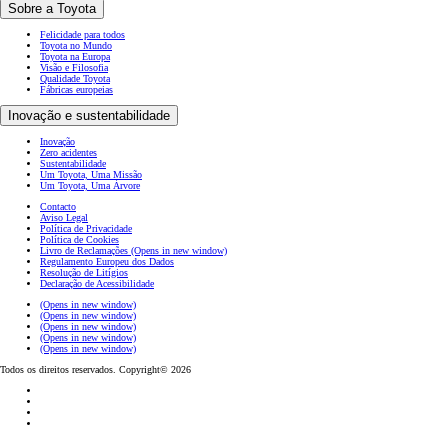
Sobre a Toyota
Felicidade para todos
Toyota no Mundo
Toyota na Europa
Visão e Filosofia
Qualidade Toyota
Fábricas europeias
Inovação e sustentabilidade
Inovação
Zero acidentes
Sustentabilidade
Um Toyota, Uma Missão
Um Toyota, Uma Árvore
Contacto
Aviso Legal
Política de Privacidade
Política de Cookies
Livro de Reclamações
(Opens in new window)
Regulamento Europeu dos Dados
Resolução de Litígios
Declaração de Acessibilidade
(Opens in new window)
(Opens in new window)
(Opens in new window)
(Opens in new window)
(Opens in new window)
Todos os direitos reservados. Copyright© 2026