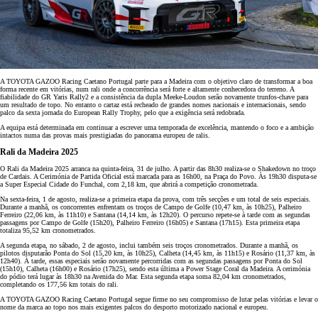
A TOYOTA GAZOO Racing Caetano Portugal parte para a Madeira com o objetivo claro de transformar a boa
forma recente em vitórias, num rali onde a concorrência será forte e altamente conhecedora do terreno. A
fiabilidade do GR Yaris Rally2 e a consistência da dupla Meeke-Loudon serão novamente trunfos-chave para
um resultado de topo. No entanto o cartaz está recheado de grandes nomes nacionais e internacionais, sendo
palco da sexta jornada do European Rally Trophy, pelo que a exigência será redobrada.
A equipa está determinada em continuar a escrever uma temporada de excelência, mantendo o foco e a ambição
intactos numa das provas mais prestigiadas do panorama europeu de ralis.
Rali da Madeira 2025
O Rali da Madeira 2025 arranca na quinta-feira, 31 de julho. A partir das 8h30 realiza-se o Shakedown no troço
de Cardais. A Cerimónia de Partida Oficial está marcada para as 16h00, na Praça do Povo. Às 19h30 disputa-se
a Super Especial Cidade do Funchal, com 2,18 km, que abrirá a competição cronometrada.
Na sexta-feira, 1 de agosto, realiza-se a primeira etapa da prova, com três secções e um total de seis especiais.
Durante a manhã, os concorrentes enfrentam os troços de Campo de Golfe (10,47 km, às 10h25), Palheiro
Ferreiro (22,06 km, às 11h10) e Santana (14,14 km, às 12h20). O percurso repete-se à tarde com as segundas
passagens por Campo de Golfe (15h20), Palheiro Ferreiro (16h05) e Santana (17h15). Esta primeira etapa
totaliza 95,52 km cronometrados.
A segunda etapa, no sábado, 2 de agosto, inclui também seis troços cronometrados. Durante a manhã, os
pilotos disputarão Ponta do Sol (15,20 km, às 10h25), Calheta (14,45 km, às 11h15) e Rosário (11,37 km, às
12h40). À tarde, essas especiais serão novamente percorridas com as segundas passagens por Ponta do Sol
(15h10), Calheta (16h00) e Rosário (17h25), sendo esta última a Power Stage Coral da Madeira. A cerimónia
do pódio terá lugar às 18h30 na Avenida do Mar. Esta segunda etapa soma 82,04 km cronometrados,
completando os 177,56 km totais do rali.
A TOYOTA GAZOO Racing Caetano Portugal segue firme no seu compromisso de lutar pelas vitórias e levar o
nome da marca ao topo nos mais exigentes palcos do desporto motorizado nacional e europeu.