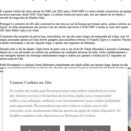
É a quinta vitória em cinco provas do WRC em 2025 para a TGR-WRT e o sexto triunfo consecutivo da equipa
na prova nacional, desde 2019. Para Ogier, é a sétima vitória no nosso país, um ano depois de ter batido o
recorde de longa data de Markku Alén.
Portugal é o primeiro de três ralis consecutivos em terra no sul da Europa que testam carros, pneus e pilotos ao
limite. As altas temperaturas das provas é um dos fatores que levou a TGR-WRT a mudar as cores dos quatro
GR Yaris Rally1 para a cor cinza.
O primeiro dia completo da prova lusa, (sexta-feira), foi um dos mais longos da temporada até à data, com 10
etapas pontuadas apenas por duas breves paragens para assistência remota. O Francês Ogier e o copiloto Vincent
Landais terminaram o dia em segundo lugar, a apenas sete segundos da liderança.
Durante todo o dia de sábado, Ogier lutou de perto com o seu rival Ott Tänak (Hyundai) e assumiu a liderança
depois de o seu adversário ter sofrido um problema nas condições adversas da tarde. Geriu cuidadosamente a
sua vantagem durante um domingo relativamente longo e acabou por garantir a vitória por 8,7 segundos na
mítica zona de Fafe.
Kalle Rovanperä e o copiloto Jonne Halttunen completaram um duplo pódio em terceiro lugar. Apesar de não
terem conseguido travar Tänak no último dia, ficaram em segundo lugar na classificação do Super Sunday e em
terceiro na Power Stage, ganhando valiosos pontos extra para o Mundial de Ralis.
Usamos Cookies no Site
As cookies são usadas para lhe proporcionar uma melhor experiência no nosso
site, fornecer serviços e ferramentas de terceiros, ajudar-nos a compreender
melhor a sua utilização, melhorar o seu funcionamento e para realizar publicidade
mais segmentada. Recomendamos que ative todas as cookies, mas se não
concordar, pode simplesmente editá-las através da opção de edição disponível. Os
detalhes completos estão disponíveis nas Definições de Cookies.