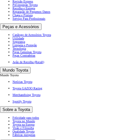
Revisão Express
Pré-inspeção Toyota
Recolha e Entrega
Reparação de Pequenos Danos
Chapa e Pintura
Serviço Para Profissionais
Peças e Acessórios
Catálogo de Acessórios Toyota
Utilidade
Segurança
Limpeza e Proteção
Tecnologia
Peças Genuínas Toyota
Peças Contrafeitas
Ação de Recolha (Recall)
Mundo Toyota
Mundo Toyota
Notícias Toyota
Toyota GAZOO Racing
Merchandising Toyota
Spotify Toyota
Sobre a Toyota
Felicidade para todos
Toyota no Mundo
Toyota na Europa
Visão e Filosofia
Qualidade Toyota
Fábricas europeias