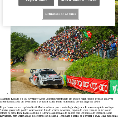
Rejeitar Todas
Aceitar Todas as Cookies
Definições de Cookies
Takamoto Katsuta e o seu navegador Aaron Johnston terminaram em quinto lugar, depois de mais uma vez
terem demonstrado um bom ritmo e de terem estado numa luta renhida por um lugar no pódio.
Elfyn Evans e o seu copiloto Scott Martin subiram para o sexto lugar da geral e ficaram em quinto no Super
Sunday, garantindo pontos valiosos num fim de semana desafiante, depois de terem sido os primeiros na
estrada na sexta-feira. Evans continua a liderar o campeonato de pilotos com 30 pontos de vantagem sobre
Rovanperä, com Ogier a mais dois pontos de distância. Terminado o Rally de Portugal a TGR-WRT aumenta a