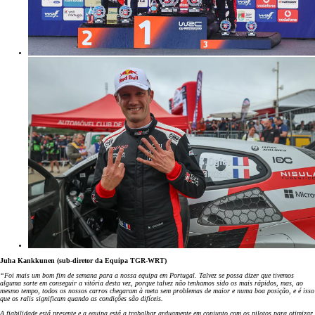
Juha Kankkunen (sub-diretor da Equipa TGR-WRT)
“Foi mais um bom fim de semana para a nossa equipa em Portugal. Talvez se possa dizer que tivemos
alguma sorte em conseguir a vitória desta vez, porque talvez não tenhamos sido os mais rápidos, mas, ao
mesmo tempo, todos os nossos carros chegaram à meta sem problemas de maior e numa boa posição, e é isso
que os ralis significam quando as condições são difíceis.
A fiabilidade está presente e a equipa está a trabalhar arduamente em conjunto com os pilotos para otimizar