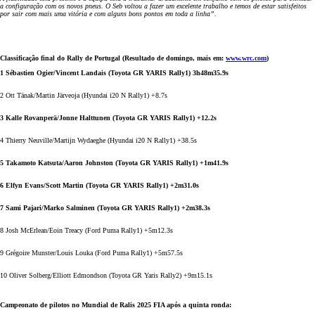
a configuração com os novos pneus. O Seb voltou a fazer um excelente trabalho e temos de estar satisfeitos
por sair com mais uma vitória e com alguns bons pontos em toda a linha”.
Classificação final do Rally de Portugal (Resultado de domingo, mais em:
www.wrc.com
)
1 Sébastien Ogier/Vincent Landais (Toyota GR YARIS Rally1) 3h48m35.9s
2 Ott Tänak/Martin Järveoja (Hyundai i20 N Rally1) +8.7s
3 Kalle Rovanperä/Jonne Halttunen (Toyota GR YARIS Rally1) +12.2s
4 Thierry Neuville/Martijn Wydaeghe (Hyundai i20 N Rally1) +38.5s
5 Takamoto Katsuta/Aaron Johnston (Toyota GR YARIS Rally1) +1m41.9s
6 Elfyn Evans/Scott Martin (Toyota GR YARIS Rally1) +2m31.0s
7 Sami Pajari/Marko Salminen (Toyota GR YARIS Rally1) +2m38.3s
8 Josh McErlean/Eoin Treacy (Ford Puma Rally1) +5m12.3s
9 Grégoire Munster/Louis Louka (Ford Puma Rally1) +5m57.5s
10 Oliver Solberg/Elliott Edmondson (Toyota GR Yaris Rally2) +9m15.1s
Campeonato de pilotos no Mundial de Ralis 2025 FIA após a quinta ronda: