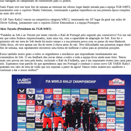
sua vantagem no campeonato de construtores para 55 pontos.
Sami Pajari teve um bom fim de semana ao terminar em sétimo lugar dando entrada para a equipa TGR-WRT2,
juntamente com o copiloto Marko Salminen, continuando a ganhar experiência na sua primeira época completa
ao mais alto nível.
O GR Yaris Rally2 venceu na competitiva categoria WRC2, terminando em 10º lugar da geral nas mãos de
Oliver Solberg, juntamente com o copiloto Elliott Edmondson e a equipa Printsport.
Akio Toyoda (Presidente da TGR-WRT)
“Parabéns ao Seb e ao Vincent por terem vencido o Rali de Portugal pelo segundo ano consecutivo! Foi um rali
em que todos ficámos impressionados, mais uma vez, com a capacidade de adaptação do Seb. Este foi o
primeiro rali em terra do Seb desde há muito tempo e a sua primeira prova com os pneus de terra Hankook.
Além disso, ele teve apenas um dia de testes à chuva antes do rali. Teve dificuldades nas primeiras etapas deste
fim de semana, mas rapidamente encontrou uma forma de melhorar e subiu para as primeiras posições.
Estou também muito grato a todos os engenheiros e mecânicos que responderam imediatamente aos
comentários do Seb. O seu feedback deu novas ideias a todos e toda a equipa ficou ainda mais forte. Temos
mais seis provas em terra pela frente, incluindo o Rali da Finlândia, que é um importante evento (em casa) para
nós. Esperamos tirar partido do que aprendemos aqui em Portugal e conduzir o nosso novo GR YARIS Rally1
prateado nos ralis de terra de verão que nos esperam a partir de agora! Vamos todos manter-nos saudáveis e
continuar a dar o nosso melhor!”