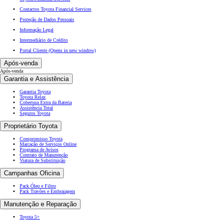
Contactos Toyota Financial Services
Proteção de Dados Pessoais
Informação Legal
Intermediário de Crédito
Portal Cliente
(Opens in new window)
Após-venda
Após-venda
Garantia e Assistência
Garantia Toyota
Toyota Relax
Cobertura Extra da Bateria
Assistência Total
Seguros Toyota
Proprietário Toyota
Compromisso Toyota
Marcação de Serviços Online
Programa de Avisos
Contrato de Manutenção
Viatura de Substituição
Campanhas Oficina
Pack Óleo e Filtro
Pack Travões e Embraiagem
Manutenção e Reparação
Toyota 5+