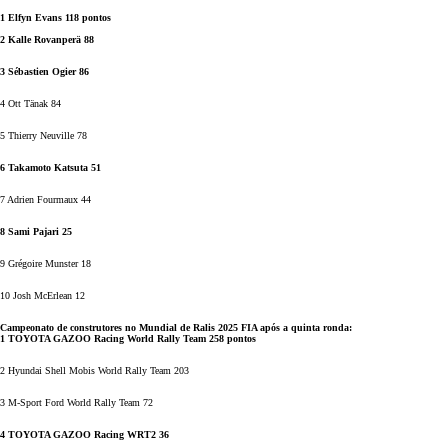
1 Elfyn Evans 118 pontos
2 Kalle Rovanperä 88
3 Sébastien Ogier 86
4 Ott Tänak 84
5 Thierry Neuville 78
6 Takamoto Katsuta 51
7 Adrien Fourmaux 44
8 Sami Pajari 25
9 Grégoire Munster 18
10 Josh McErlean 12
Campeonato de construtores no Mundial de Ralis 2025 FIA após a quinta ronda:
1 TOYOTA GAZOO Racing World Rally Team 258 pontos
2 Hyundai Shell Mobis World Rally Team 203
3 M-Sport Ford World Rally Team 72
4 TOYOTA GAZOO Racing WRT2 36