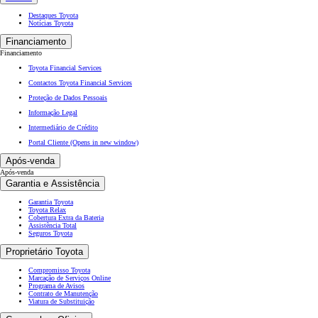
Destaques Toyota
Notícias Toyota
Financiamento
Financiamento
Toyota Financial Services
Contactos Toyota Financial Services
Proteção de Dados Pessoais
Informação Legal
Intermediário de Crédito
Portal Cliente
(Opens in new window)
Após-venda
Após-venda
Garantia e Assistência
Garantia Toyota
Toyota Relax
Cobertura Extra da Bateria
Assistência Total
Seguros Toyota
Proprietário Toyota
Compromisso Toyota
Marcação de Serviços Online
Programa de Avisos
Contrato de Manutenção
Viatura de Substituição