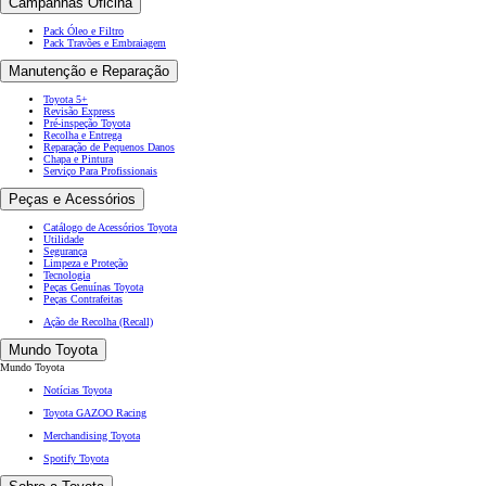
Campanhas Oficina
Pack Óleo e Filtro
Pack Travões e Embraiagem
Manutenção e Reparação
Toyota 5+
Revisão Express
Pré-inspeção Toyota
Recolha e Entrega
Reparação de Pequenos Danos
Chapa e Pintura
Serviço Para Profissionais
Peças e Acessórios
Catálogo de Acessórios Toyota
Utilidade
Segurança
Limpeza e Proteção
Tecnologia
Peças Genuínas Toyota
Peças Contrafeitas
Ação de Recolha (Recall)
Mundo Toyota
Mundo Toyota
Notícias Toyota
Toyota GAZOO Racing
Merchandising Toyota
Spotify Toyota