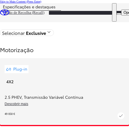
Skip to Main Content
(Press Enter)
Especificações e destaques
DEALER
Op
Ação de Recolha (Recall)
Voltar
Selecionar
Exclusive
Motorização
Plug-in
4X2
2.5 PHEV
,
Transmissão Variável Contínua
Descobrir mais
49 050 €