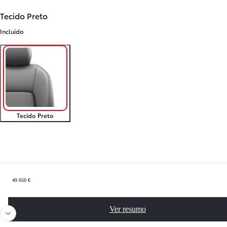
Tecido Preto
Incluído
Tecido Preto
Sumário
49 050 €
Anterior
Próximo
Ver resumo