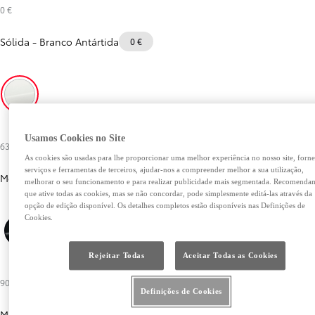
0 €
Sólida
-
Branco Antártida
0 €
Branco Antártida
Usamos Cookies no Site
630 €
As cookies são usadas para lhe proporcionar uma melhor experiência no nosso site, forne
serviços e ferramentas de terceiros, ajudar-nos a compreender melhor a sua utilização,
Metalizada
melhorar o seu funcionamento e para realizar publicidade mais segmentada. Recomenda
que ative todas as cookies, mas se não concordar, pode simplesmente editá-las através da
opção de edição disponível. Os detalhes completos estão disponíveis nas Definições de
Cookies.
Preto Atitude
Bronze Avantgarde
Azul Borealis
Verde Forest
Cinza Massive
Cinza Stone
Rejeitar Todas
Aceitar Todas as Cookies
900 €
Definições de Cookies
Metalizada Especial