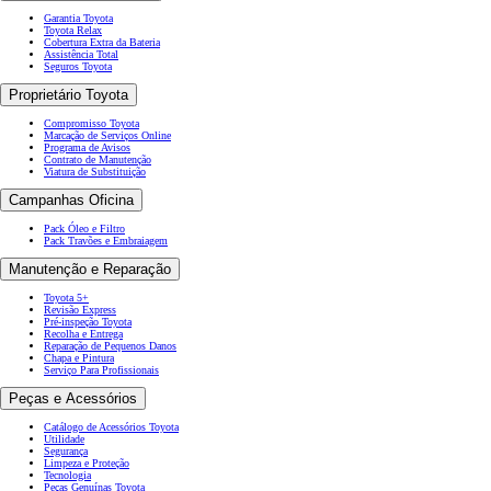
Garantia Toyota
Toyota Relax
Cobertura Extra da Bateria
Assistência Total
Seguros Toyota
Proprietário Toyota
Compromisso Toyota
Marcação de Serviços Online
Programa de Avisos
Contrato de Manutenção
Viatura de Substituição
Campanhas Oficina
Pack Óleo e Filtro
Pack Travões e Embraiagem
Manutenção e Reparação
Toyota 5+
Revisão Express
Pré-inspeção Toyota
Recolha e Entrega
Reparação de Pequenos Danos
Chapa e Pintura
Serviço Para Profissionais
Peças e Acessórios
Catálogo de Acessórios Toyota
Utilidade
Segurança
Limpeza e Proteção
Tecnologia
Peças Genuínas Toyota