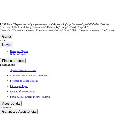
POST https://dxp-webcarconfig.toyota-europe.com/v1/car-config/pt/pt?path=configure/a68a58fb-a10e-41ae-
9459-3a7c4060500f with body {"reduxState":{"carConfigSettings":{"loadedStepUrls":
{"configure":"https://www.toyota.pt/carros/rav4/configurador","specs":"https://www.toyota.pt/carros/rav4/espec
Gama
Gama
Novos
Destaques Toyota
Notícias Toyota
Financiamento
Financiamento
Toyota Financial Services
Contactos Toyota Financial Services
Proteção de Dados Pessoais
Informação Legal
Intermediário de Crédito
Portal Cliente
(Opens in new window)
Após-venda
Após-venda
Garantia e Assistência