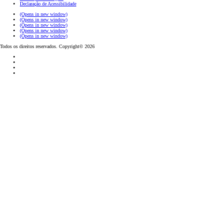
Declaração de Acessibilidade
(Opens in new window)
(Opens in new window)
(Opens in new window)
(Opens in new window)
(Opens in new window)
Todos os direitos reservados. Copyright© 2026