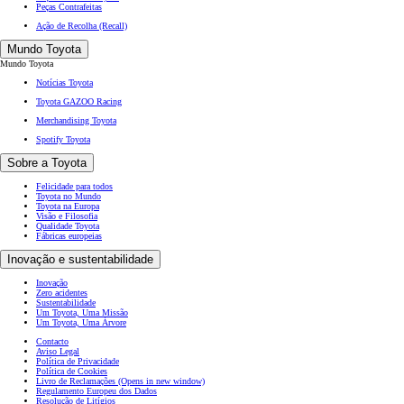
Peças Contrafeitas
Ação de Recolha (Recall)
Mundo Toyota
Mundo Toyota
Notícias Toyota
Toyota GAZOO Racing
Merchandising Toyota
Spotify Toyota
Sobre a Toyota
Felicidade para todos
Toyota no Mundo
Toyota na Europa
Visão e Filosofia
Qualidade Toyota
Fábricas europeias
Inovação e sustentabilidade
Inovação
Zero acidentes
Sustentabilidade
Um Toyota, Uma Missão
Um Toyota, Uma Árvore
Contacto
Aviso Legal
Política de Privacidade
Política de Cookies
Livro de Reclamações
(Opens in new window)
Regulamento Europeu dos Dados
Resolução de Litígios