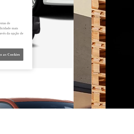
entas de
licidade mais
ravés da opção de
s as Cookies