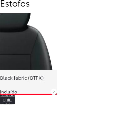
Estofos
Prius Plug-in
HÍBRIDO PLUG-IN
Black fabric (BTFX)
Incluído
Skip to
spin
container
Desde