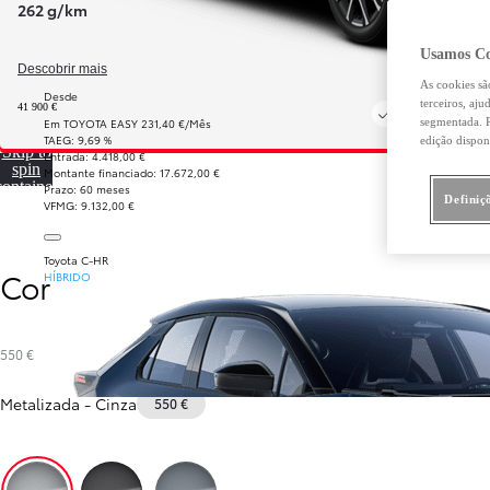
262 g/km
Usamos Co
Descobrir mais
As cookies sã
Desde
terceiros, aj
41 900 €
Em TOYOTA EASY 231,40 €/Mês
segmentada. R
TAEG: 9,69 %
edição dispon
Skip to
Entrada: 4.418,00 €
spin
Montante financiado: 17.672,00 €
container
Prazo: 60 meses
Definiç
VFMG: 9.132,00 €
Toyota C-HR
Cor
HÍBRIDO
An
550 €
Metalizada
-
Cinza
550 €