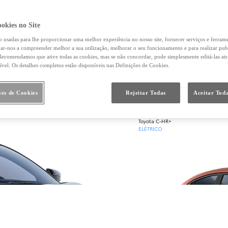
okies no Site
o usadas para lhe proporcionar uma melhor experiência no nosso site, fornecer serviços e ferram
Desde
udar-nos a compreender melhor a sua utilização, melhorar o seu funcionamento e para realizar pub
ecomendamos que ative todas as cookies, mas se não concordar, pode simplesmente editá-las at
Em TOYOTA EASY 202,77 €/Mês
TAEG: 9,32 %
ível. Os detalhes completos estão disponíveis nas Definições de Cookies.
Entrada: 4.760,00 €
Montante financiado: 19.040,00 €
Prazo: 60 meses
ões de Cookies
Rejeitar Todas
Aceitar Toda
VFMG: 13.123,00 €
Toyota C-HR+
ELÉTRICO
terior
Próximo