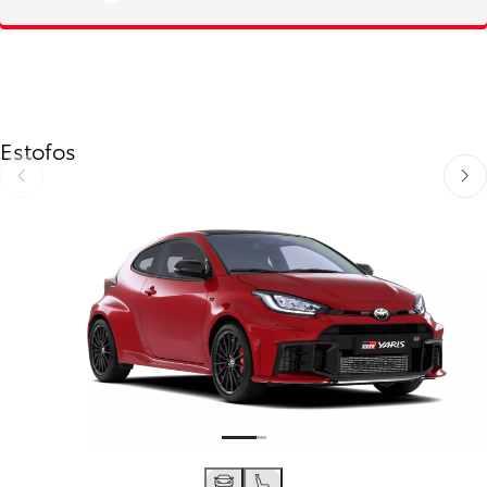
Estofos
Anterior
Próx