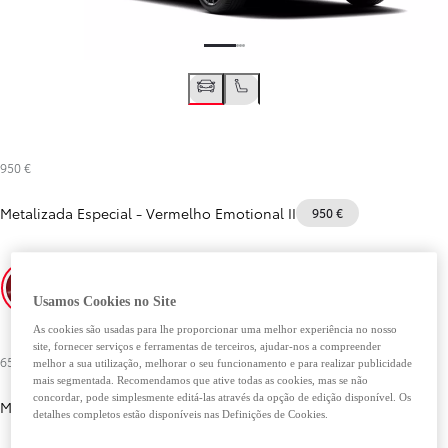
950 €
Metalizada Especial
-
Vermelho Emotional II
950 €
Usamos Cookies no Site
Vermelho Emotional II
Branco Platina
Cinza Heavy Metal
As cookies são usadas para lhe proporcionar uma melhor experiência no nosso
site, fornecer serviços e ferramentas de terceiros, ajudar-nos a compreender
650 €
melhor a sua utilização, melhorar o seu funcionamento e para realizar publicidade
mais segmentada. Recomendamos que ative todas as cookies, mas se não
concordar, pode simplesmente editá-las através da opção de edição disponível. Os
Metalizada
detalhes completos estão disponíveis nas Definições de Cookies.