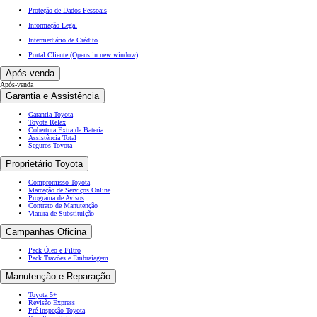
Proteção de Dados Pessoais
Informação Legal
Intermediário de Crédito
Portal Cliente
(Opens in new window)
Após-venda
Após-venda
Garantia e Assistência
Garantia Toyota
Toyota Relax
Cobertura Extra da Bateria
Assistência Total
Seguros Toyota
Proprietário Toyota
Compromisso Toyota
Marcação de Serviços Online
Programa de Avisos
Contrato de Manutenção
Viatura de Substituição
Campanhas Oficina
Pack Óleo e Filtro
Pack Travões e Embraiagem
Manutenção e Reparação
Toyota 5+
Revisão Express
Pré-inspeção Toyota