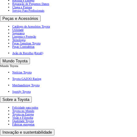
Recolha e Entrega
Reparação de Pequenos Danos
Chapa e Pintura
Serviço Para Profissionais
Peças e Acessórios
Catálogo de Acessórios Toyota
Utilidade
Segurança
Limpeza e Proteção
Tecnologia
Peças Genuínas Toyota
Peças Contrafeitas
Ação de Recolha (Recall)
Mundo Toyota
Mundo Toyota
Notícias Toyota
Toyota GAZOO Racing
Merchandising Toyota
Spotify Toyota
Sobre a Toyota
Felicidade para todos
Toyota no Mundo
Toyota na Europa
Visão e Filosofia
Qualidade Toyota
Fábricas europeias
Inovação e sustentabilidade