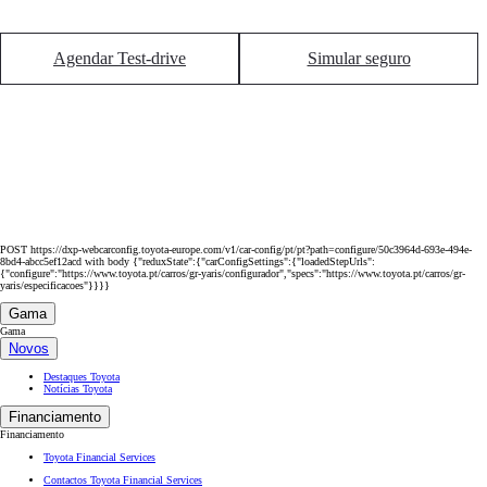
Agendar Test-drive
Simular seguro
POST https://dxp-webcarconfig.toyota-europe.com/v1/car-config/pt/pt?path=configure/50c3964d-693e-494e-
8bd4-abcc5ef12acd with body {"reduxState":{"carConfigSettings":{"loadedStepUrls":
{"configure":"https://www.toyota.pt/carros/gr-yaris/configurador","specs":"https://www.toyota.pt/carros/gr-
yaris/especificacoes"}}}}
Gama
Gama
Novos
Destaques Toyota
Notícias Toyota
Financiamento
Financiamento
Toyota Financial Services
Contactos Toyota Financial Services