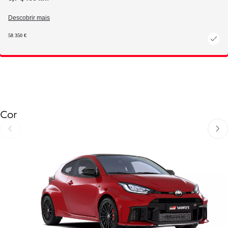
Descobrir mais
58 350 €
Cor
Anterior
Próx