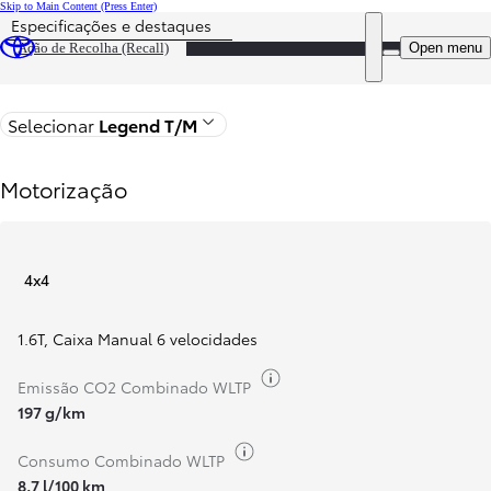
Skip to Main Content
(Press Enter)
Especificações e destaques
Preço atualizado O preço da sua configuração é 59 950 €
DEALER NAME
Open menu
Ação de Recolha (Recall)
Voltar
Selecionar
Legend T/M
Motorização
4x4
1.6T
,
Caixa Manual 6 velocidades
Combustível
Emissão CO2 Combinado WLTP
197 g/km
Combustível
Consumo Combinado WLTP
8,7 l/100 km