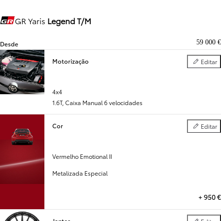
GR Yaris
Legend T/M
Gazoo Racing
59 000 €
Desde
Motorização
Editar
Motorizaç
4x4
1.6T
,
Caixa Manual 6 velocidades
Cor
Editar
Cor
Vermelho Emotional II
Metalizada Especial
+
950 €
Jantes