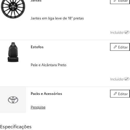
Editar
Jantes
Jantes em liga leve de 18" pretas
Incluído
Estofos
Editar
Estofos
Pele e Alcântara Preto
Incluído
Packs e Acessórios
Editar
Packs e Ac
Pesquise
Especificações