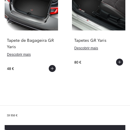
Tapete de Bagageira GR
Tapetes GR Yaris
Yaris
Descobrir mais
Descobrir mais
80 €
48 €
Sumário
59 950 €
Anterior
Próx