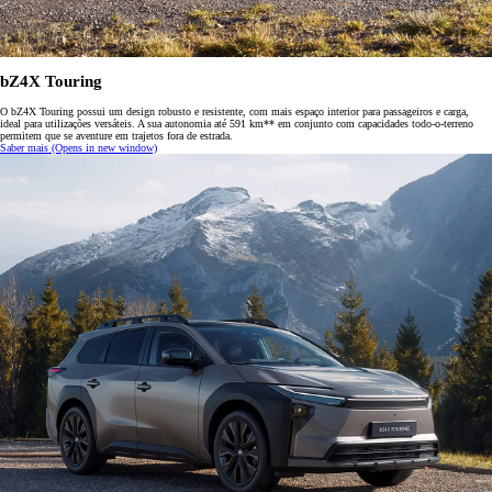
bZ4X Touring
O bZ4X Touring possui um design robusto e resistente, com mais espaço interior para passageiros e carga,
ideal para utilizações versáteis. A sua autonomia até 591 km** em conjunto com capacidades todo-o-terreno
permitem que se aventure em trajetos fora de estrada.
Saber mais
(Opens in new window)