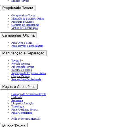
Seguros Toyota
Proprietário Toyota
Compromisso Toyota
Marcação de Serviços Online
Programa de Avisos
Contrato de Manutenção
Viatura de Substituição
Campanhas Oficina
Pack Óleo e Filtro
Pack Travões e Embraiagem
Manutenção e Reparação
Toyota 5+
Revisão Express
Pré-inspeção Toyota
Recolha e Entrega
Reparação de Pequenos Danos
Chapa e Pintura
Serviço Para Profissionais
Peças e Acessórios
Catálogo de Acessórios Toyota
Utilidade
Segurança
Limpeza e Proteção
Tecnologia
Peças Genuínas Toyota
Peças Contrafeitas
Ação de Recolha (Recall)
Mundo Toyota