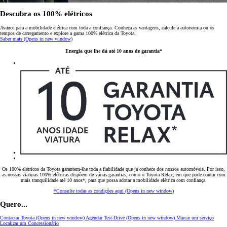
Descubra os 100% elétricos
Avance para a mobilidade elétrica com toda a confiança. Conheça as vantagens, calcule a autonomia ou os
tempos de carregamento e explore a gama 100% elétrica da Toyota.
Saber mais
(Opens in new window)
Energia que lhe dá até 10 anos de garantia*
Os 100% elétricos da Toyota garantem-lhe toda a fiabilidade que já conhece dos nossos automóveis. Por isso,
as nossas viaturas 100% elétricas dispõem de várias garantias, como o Toyota Relax, em que pode contar com
mais tranquilidade até 10 anos*, para que possa adotar a mobilidade elétrica com confiança.
*Consulte todas as condições aqui
(Opens in new window)
Quero...
Contactar Toyota
(Opens in new window)
Agendar Test-Drive
(Opens in new window)
Marcar um serviço
Localizar um Concessionário