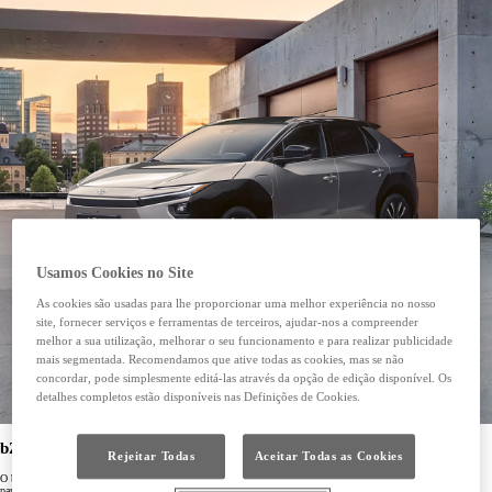
Usamos Cookies no Site
As cookies são usadas para lhe proporcionar uma melhor experiência no nosso
site, fornecer serviços e ferramentas de terceiros, ajudar-nos a compreender
melhor a sua utilização, melhorar o seu funcionamento e para realizar publicidade
mais segmentada. Recomendamos que ative todas as cookies, mas se não
concordar, pode simplesmente editá-las através da opção de edição disponível. Os
detalhes completos estão disponíveis nas Definições de Cookies.
bZ4X
Rejeitar Todas
Aceitar Todas as Cookies
O bZ4X apresenta um design elegante e imponente, com um espaço interior concebido para oferecer conforto
para toda a família. A performance elétrica permite-lhe percorrer até 569 km** sem carregamentos, ideal para