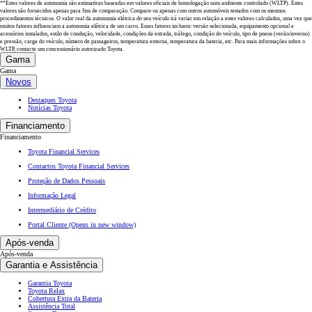
**Estes valores de autonomia são estimativas baseadas em valores oficiais de homologação num ambiente controlado (WLTP). Estes
valores são fornecidos apenas para fins de comparação. Compare-os apenas com outros automóveis testados com os mesmos
procedimentos técnicos. O valor real da autonomia elétrica do seu veículo irá variar em relação a estes valores calculados, uma vez que
muitos fatores influenciam a autonomia elétrica de um carro. Esses fatores incluem: versão selecionada, equipamento opcional e
acessórios instalados, estilo de condução, velocidade, condições da estrada, tráfego, condição do veículo, tipo de pneus (verão/inverno)
e pressão, carga do veículo, número de passageiros, temperatura externa, temperatura da bateria, etc. Para mais informações sobre o
WLTP, contacte um concessionário autorizado Toyota.
Gama
Gama
Novos
Destaques Toyota
Notícias Toyota
Financiamento
Financiamento
Toyota Financial Services
Contactos Toyota Financial Services
Proteção de Dados Pessoais
Informação Legal
Intermediário de Crédito
Portal Cliente
(Opens in new window)
Após-venda
Após-venda
Garantia e Assistência
Garantia Toyota
Toyota Relax
Cobertura Extra da Bateria
Assistência Total