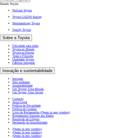
Mundo Toyota
Notícias Toyota
Toyota GAZOO Racing
Merchandising Toyota
Spotify Toyota
Sobre a Toyota
Felicidade para todos
Toyota no Mundo
Toyota na Europa
Visão e Filosofia
Qualidade Toyota
Fábricas europeias
Inovação e sustentabilidade
Inovação
Zero acidentes
Sustentabilidade
Um Toyota, Uma Missão
Um Toyota, Uma Árvore
Contacto
Aviso Legal
Política de Privacidade
Política de Cookies
Livro de Reclamações
(Opens in new window)
Regulamento Europeu dos Dados
Resolução de Litígios
Declaração de Acessibilidade
(Opens in new window)
(Opens in new window)
(Opens in new window)