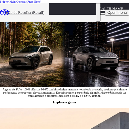
Skip to Main Content
(Press Enter)
DEALER NAME
Gama bZ4X
Open menu
Ação de Recolha (Recall)
A gama de SUVs 100% elétricos bZ4X combina design marcante, tecnologia avançada, conforto premium e
performance de topo com elevada autonomia. Descubra como a experiência da mobilidade elétrica pode ser
entusiasmante e descomplicada com o bZ4X e o bZ4X Touring.
Explore a gama