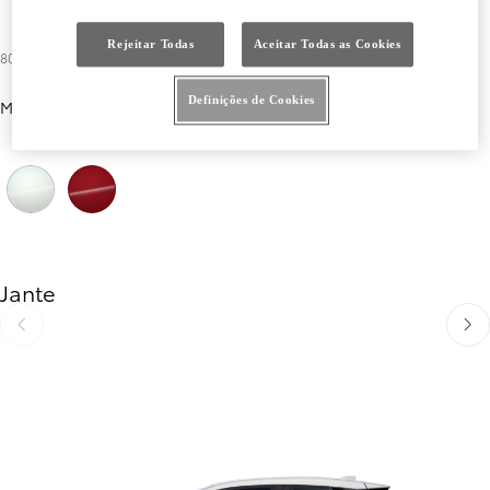
Preto Opala
Cinza Atomic
Azul Teal
Cinza Ash
Azul Dark
Rejeitar Todas
Aceitar Todas as Cookies
800 €
Definições de Cookies
Metalizada Especial
Branco Platina
Vermelho Emotional II
Jante
Anterior
Próx