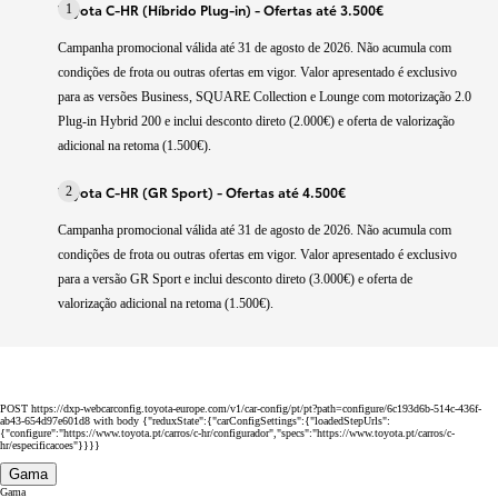
Toyota C-HR (Híbrido Plug-in) - Ofertas até 3.500€
1
Campanha promocional válida até 31 de agosto de 2026. Não acumula com
condições de frota ou outras ofertas em vigor. Valor apresentado é exclusivo
para as versões Business, SQUARE Collection e Lounge com motorização 2.0
Plug-in Hybrid 200 e inclui desconto direto (2.000€) e oferta de valorização
adicional na retoma (1.500€).
Toyota C-HR (GR Sport) - Ofertas até 4.500€
2
Campanha promocional válida até 31 de agosto de 2026. Não acumula com
condições de frota ou outras ofertas em vigor. Valor apresentado é exclusivo
para a versão GR Sport e inclui desconto direto (3.000€) e oferta de
valorização adicional na retoma (1.500€).
POST https://dxp-webcarconfig.toyota-europe.com/v1/car-config/pt/pt?path=configure/6c193d6b-514c-436f-
ab43-654d97e601d8 with body {"reduxState":{"carConfigSettings":{"loadedStepUrls":
{"configure":"https://www.toyota.pt/carros/c-hr/configurador","specs":"https://www.toyota.pt/carros/c-
hr/especificacoes"}}}}
Gama
Gama