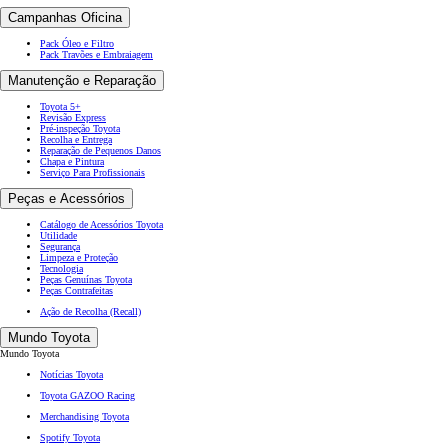
Campanhas Oficina
Pack Óleo e Filtro
Pack Travões e Embraiagem
Manutenção e Reparação
Toyota 5+
Revisão Express
Pré-inspeção Toyota
Recolha e Entrega
Reparação de Pequenos Danos
Chapa e Pintura
Serviço Para Profissionais
Peças e Acessórios
Catálogo de Acessórios Toyota
Utilidade
Segurança
Limpeza e Proteção
Tecnologia
Peças Genuínas Toyota
Peças Contrafeitas
Ação de Recolha (Recall)
Mundo Toyota
Mundo Toyota
Notícias Toyota
Toyota GAZOO Racing
Merchandising Toyota
Spotify Toyota