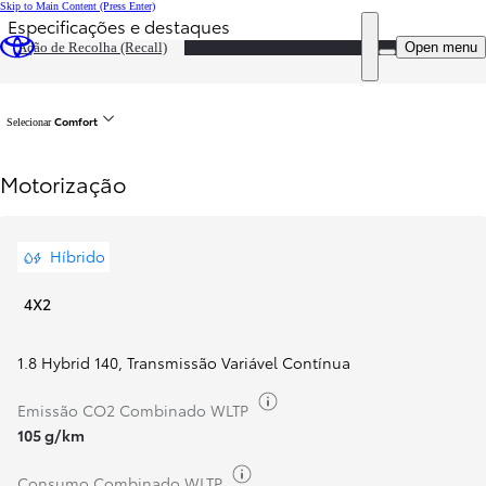
Skip to Main Content
(Press Enter)
Especificações e destaques
Preço atualizado O preço da sua configuração é 34 830 €
DEALER NAME
Open menu
Ação de Recolha (Recall)
Voltar
Comfort
Selecionar
Motorização
Híbrido
4X2
1.8 Hybrid 140
,
Transmissão Variável Contínua
Combustível
Emissão CO2 Combinado WLTP
105 g/km
Combustível
Consumo Combinado WLTP