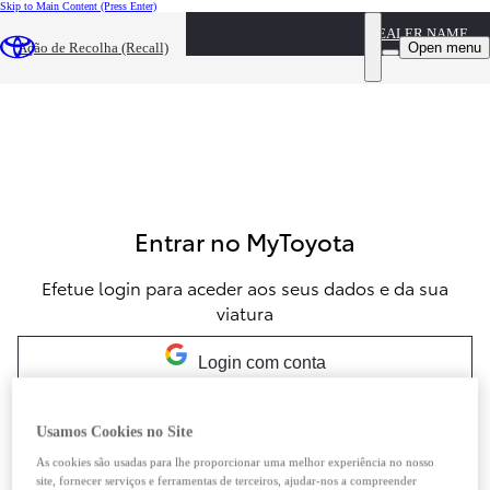
Skip to Main Content
(Press Enter)
DEALER NAME
Open menu
Ação de Recolha (Recall)
Entrar no MyToyota
Efetue login para aceder aos seus dados e da sua
viatura
Login com conta
Login com conta
Usamos Cookies no Site
As cookies são usadas para lhe proporcionar uma melhor experiência no nosso
site, fornecer serviços e ferramentas de terceiros, ajudar-nos a compreender