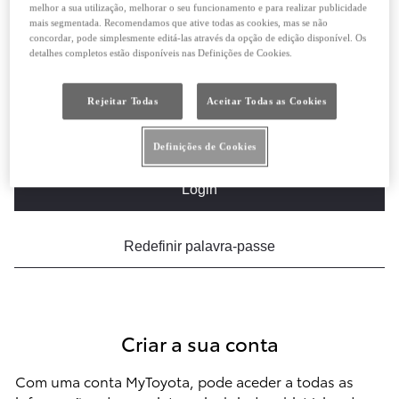
OU
melhor a sua utilização, melhorar o seu funcionamento e para realizar publicidade
mais segmentada. Recomendamos que ative todas as cookies, mas se não
concordar, pode simplesmente editá-las através da opção de edição disponível. Os
Email
detalhes completos estão disponíveis nas Definições de Cookies.
Rejeitar Todas
Aceitar Todas as Cookies
Palavra-passe
Definições de Cookies
Login
Redefinir palavra-passe
Criar a sua conta
Com uma conta MyToyota, pode aceder a todas as