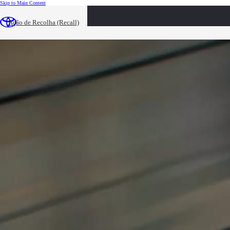
(Press Enter)
Skip to Main Content
loaded content
Ação de Recolha (Recall)